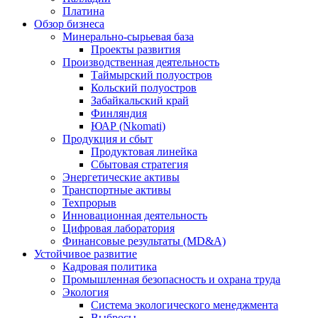
Платина
Обзор бизнеса
Минерально-сырьевая база
Проекты развития
Производственная деятельность
Таймырский полуостров
Кольский полуостров
Забайкальский край
Финляндия
ЮАР (Nkomati)
Продукция и сбыт
Продуктовая линейка
Сбытовая стратегия
Энергетические активы
Транспортные активы
Техпрорыв
Инновационная деятельность
Цифровая лаборатория
Финансовые результаты (MD&A)
Устойчивое развитие
Кадровая политика
Промышленная безопасность и охрана труда
Экология
Система экологического менеджмента
Выбросы