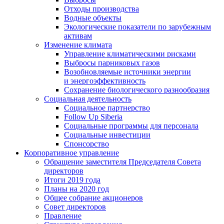
Отходы производства
Водные объекты
Экологические показатели по зарубежным
активам
Изменение климата
Управление климатическими рисками
Выбросы парниковых газов
Возобновляемые источники энергии
и энергоэффективность
Сохранение биологического разнообразия
Социальная деятельность
Социальное партнерство
Follow Up Siberia
Социальные программы для персонала
Социальные инвестиции
Спонсорство
Корпоративное управление
Обращение заместителя Председателя Совета
директоров
Итоги 2019 года
Планы на 2020 год
Общее собрание акционеров
Совет директоров
Правление