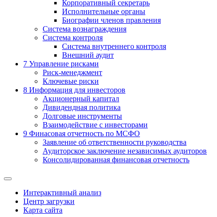
Корпоративный секретарь
Исполнительные органы
Биографии членов правления
Система вознаграждения
Система контроля
Система внутреннего контроля
Внешний аудит
7
Управление рисками
Риск-менеджмент
Ключевые риски
8
Информация для инвесторов
Акционерный капитал
Дивидендная политика
Долговые инструменты
Взаимодействие с инвеcторами
9
Финасовая отчетность по МСФО
Заявление об ответственности руководства
Аудиторское заключение независимых аудиторов
Консолидированная финансовая отчетность
Интерактивный анализ
Центр загрузки
Карта сайта