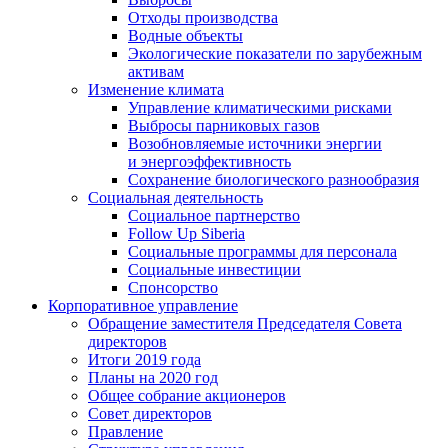
Отходы производства
Водные объекты
Экологические показатели по зарубежным
активам
Изменение климата
Управление климатическими рисками
Выбросы парниковых газов
Возобновляемые источники энергии
и энергоэффективность
Сохранение биологического разнообразия
Социальная деятельность
Социальное партнерство
Follow Up Siberia
Социальные программы для персонала
Социальные инвестиции
Спонсорство
Корпоративное управление
Обращение заместителя Председателя Совета
директоров
Итоги 2019 года
Планы на 2020 год
Общее собрание акционеров
Совет директоров
Правление