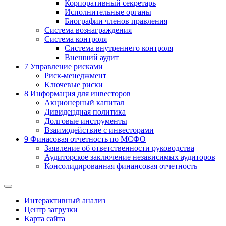
Корпоративный секретарь
Исполнительные органы
Биографии членов правления
Система вознаграждения
Система контроля
Система внутреннего контроля
Внешний аудит
7
Управление рисками
Риск-менеджмент
Ключевые риски
8
Информация для инвесторов
Акционерный капитал
Дивидендная политика
Долговые инструменты
Взаимодействие с инвеcторами
9
Финасовая отчетность по МСФО
Заявление об ответственности руководства
Аудиторское заключение независимых аудиторов
Консолидированная финансовая отчетность
Интерактивный анализ
Центр загрузки
Карта сайта