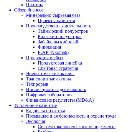
Платина
Обзор бизнеса
Минерально-сырьевая база
Проекты развития
Производственная деятельность
Таймырский полуостров
Кольский полуостров
Забайкальский край
Финляндия
ЮАР (Nkomati)
Продукция и сбыт
Продуктовая линейка
Сбытовая стратегия
Энергетические активы
Транспортные активы
Техпрорыв
Инновационная деятельность
Цифровая лаборатория
Финансовые результаты (MD&A)
Устойчивое развитие
Кадровая политика
Промышленная безопасность и охрана труда
Экология
Система экологического менеджмента
Выбросы