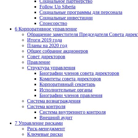
Социальное партнерство
Follow Up Siberia
Социальные программы для персонала
Социальные инвестиции
Спонсорство
6
Корпоративное управление
Обращение заместителя Председателя Совета дирек
Итоги 2019 года
Планы на 2020 год
Общее собрание акционеров
Совет директоров
Правление
Структура управления
Биографии членов совета директоров
Комитеты совета директоров
Корпоративный секретарь
Исполнительные органы
Биографии членов правления
Система вознаграждения
Система контроля
Система внутреннего контроля
Внешний аудит
7
Управление рисками
Риск-менеджмент
Ключевые риски