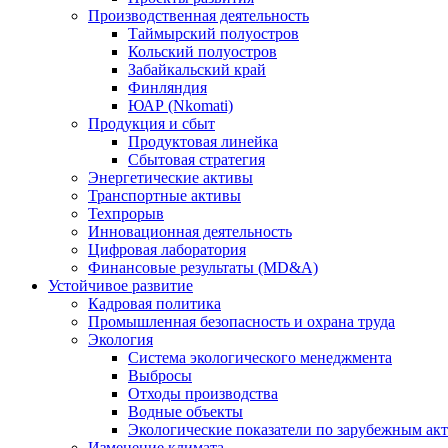
Производственная деятельность
Таймырский полуостров
Кольский полуостров
Забайкальский край
Финляндия
ЮАР (Nkomati)
Продукция и сбыт
Продуктовая линейка
Сбытовая стратегия
Энергетические активы
Транспортные активы
Техпрорыв
Инновационная деятельность
Цифровая лаборатория
Финансовые результаты (MD&A)
Устойчивое развитие
Кадровая политика
Промышленная безопасность и охрана труда
Экология
Система экологического менеджмента
Выбросы
Отходы производства
Водные объекты
Экологические показатели по зарубежным ак
Изменение климата