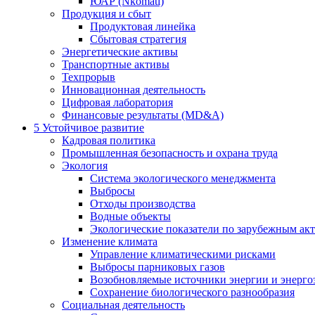
ЮАР (Nkomati)
Продукция и сбыт
Продуктовая линейка
Сбытовая стратегия
Энергетические активы
Транспортные активы
Техпрорыв
Инновационная деятельность
Цифровая лаборатория
Финансовые результаты (MD&A)
5
Устойчивое развитие
Кадровая политика
Промышленная безопасность и охрана труда
Экология
Система экологического менеджмента
Выбросы
Отходы производства
Водные объекты
Экологические показатели по зарубежным ак
Изменение климата
Управление климатическими рисками
Выбросы парниковых газов
Возобновляемые источники энергии и энерго
Сохранение биологического разнообразия
Социальная деятельность