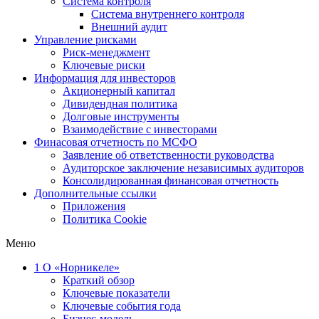
Система контроля
Система внутреннего контроля
Внешний аудит
Управление рисками
Риск-менеджмент
Ключевые риски
Информация для инвесторов
Акционерный капитал
Дивидендная политика
Долговые инструменты
Взаимодействие с инвеcторами
Финасовая отчетность по МСФО
Заявление об ответственности руководства
Аудиторское заключение независимых аудиторов
Консолидированная финансовая отчетность
Дополнительные ссылки
Приложения
Политика Cookie
Меню
1
О «Норникеле»
Краткий обзор
Ключевые показатели
Ключевые события года
Бизнес-модель