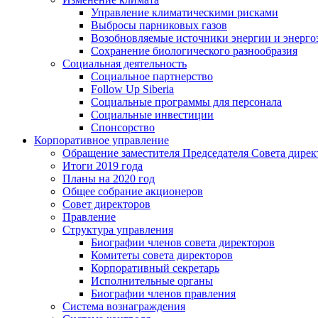
Управление климатическими рисками
Выбросы парниковых газов
Возобновляемые источники энергии и энерго
Сохранение биологического разнообразия
Социальная деятельность
Социальное партнерство
Follow Up Siberia
Социальные программы для персонала
Социальные инвестиции
Спонсорство
Корпоративное управление
Обращение заместителя Председателя Совета дирек
Итоги 2019 года
Планы на 2020 год
Общее собрание акционеров
Совет директоров
Правление
Структура управления
Биографии членов совета директоров
Комитеты совета директоров
Корпоративный секретарь
Исполнительные органы
Биографии членов правления
Система вознаграждения