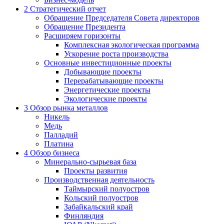
2
Стратегический отчет
Обращение Председателя Совета директоров
Обращение Президента
Расширяем горизонты
Комплексная экологическая программа
Ускорение роста производства
Основные инвестиционные проекты
Добывающие проекты
Перерабатывающие проекты
Энергетические проекты
Экологические проекты
3
Обзор рынка металлов
Никель
Медь
Палладий
Платина
4
Обзор бизнеса
Минерально-сырьевая база
Проекты развития
Производственная деятельность
Таймырский полуостров
Кольский полуостров
Забайкальский край
Финляндия