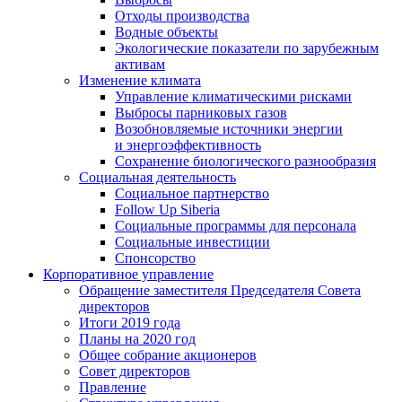
Отходы производства
Водные объекты
Экологические показатели по зарубежным
активам
Изменение климата
Управление климатическими рисками
Выбросы парниковых газов
Возобновляемые источники энергии
и энергоэффективность
Сохранение биологического разнообразия
Социальная деятельность
Социальное партнерство
Follow Up Siberia
Социальные программы для персонала
Социальные инвестиции
Спонсорство
Корпоративное управление
Обращение заместителя Председателя Совета
директоров
Итоги 2019 года
Планы на 2020 год
Общее собрание акционеров
Совет директоров
Правление