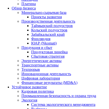
Платина
Обзор бизнеса
Минерально-сырьевая база
Проекты развития
Производственная деятельность
Таймырский полуостров
Кольский полуостров
Забайкальский край
Финляндия
ЮАР (Nkomati)
Продукция и сбыт
Продуктовая линейка
Сбытовая стратегия
Энергетические активы
Транспортные активы
Техпрорыв
Инновационная деятельность
Цифровая лаборатория
Финансовые результаты (MD&A)
Устойчивое развитие
Кадровая политика
Промышленная безопасность и охрана труда
Экология
Система экологического менеджмента
Выбросы