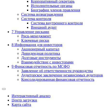
Корпоративный секретарь
Исполнительные органы
Биографии членов правления
Система вознаграждения
Система контроля
Система внутреннего контроля
Внешний аудит
7
Управление рисками
Риск-менеджмент
Ключевые риски
8
Информация для инвесторов
Акционерный капитал
Дивидендная политика
Долговые инструменты
Взаимодействие с инвеcторами
9
Финасовая отчетность по МСФО
Заявление об ответственности руководства
Аудиторское заключение независимых аудиторов
Консолидированная финансовая отчетность
Интерактивный анализ
Центр загрузки
Карта сайта