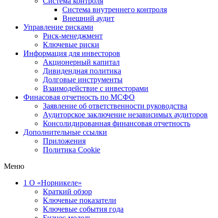
Система контроля
Система внутреннего контроля
Внешний аудит
Управление рисками
Риск-менеджмент
Ключевые риски
Информация для инвесторов
Акционерный капитал
Дивидендная политика
Долговые инструменты
Взаимодействие с инвеcторами
Финасовая отчетность по МСФО
Заявление об ответственности руководства
Аудиторское заключение независимых аудиторов
Консолидированная финансовая отчетность
Дополнительные ссылки
Приложения
Политика Cookie
Меню
1
О «Норникеле»
Краткий обзор
Ключевые показатели
Ключевые события года
Бизнес-модель