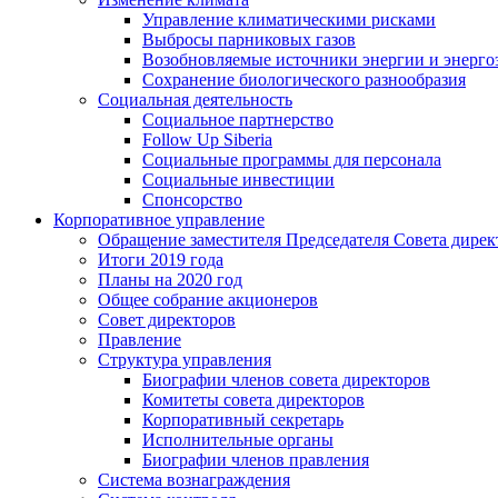
Управление климатическими рисками
Выбросы парниковых газов
Возобновляемые источники энергии и энерго
Сохранение биологического разнообразия
Социальная деятельность
Социальное партнерство
Follow Up Siberia
Социальные программы для персонала
Социальные инвестиции
Спонсорство
Корпоративное управление
Обращение заместителя Председателя Совета дирек
Итоги 2019 года
Планы на 2020 год
Общее собрание акционеров
Совет директоров
Правление
Структура управления
Биографии членов совета директоров
Комитеты совета директоров
Корпоративный секретарь
Исполнительные органы
Биографии членов правления
Система вознаграждения