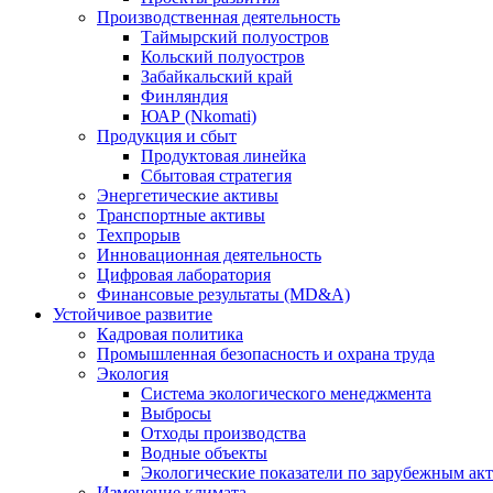
Производственная деятельность
Таймырский полуостров
Кольский полуостров
Забайкальский край
Финляндия
ЮАР (Nkomati)
Продукция и сбыт
Продуктовая линейка
Сбытовая стратегия
Энергетические активы
Транспортные активы
Техпрорыв
Инновационная деятельность
Цифровая лаборатория
Финансовые результаты (MD&A)
Устойчивое развитие
Кадровая политика
Промышленная безопасность и охрана труда
Экология
Система экологического менеджмента
Выбросы
Отходы производства
Водные объекты
Экологические показатели по зарубежным ак
Изменение климата