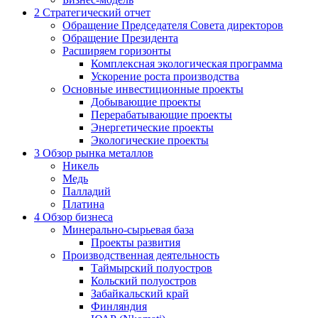
2
Стратегический отчет
Обращение Председателя Совета директоров
Обращение Президента
Расширяем горизонты
Комплексная экологическая программа
Ускорение роста производства
Основные инвестиционные проекты
Добывающие проекты
Перерабатывающие проекты
Энергетические проекты
Экологические проекты
3
Обзор рынка металлов
Никель
Медь
Палладий
Платина
4
Обзор бизнеса
Минерально-сырьевая база
Проекты развития
Производственная деятельность
Таймырский полуостров
Кольский полуостров
Забайкальский край
Финляндия