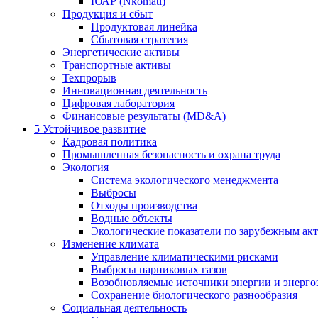
ЮАР (Nkomati)
Продукция и сбыт
Продуктовая линейка
Сбытовая стратегия
Энергетические активы
Транспортные активы
Техпрорыв
Инновационная деятельность
Цифровая лаборатория
Финансовые результаты (MD&A)
5
Устойчивое развитие
Кадровая политика
Промышленная безопасность и охрана труда
Экология
Система экологического менеджмента
Выбросы
Отходы производства
Водные объекты
Экологические показатели по зарубежным ак
Изменение климата
Управление климатическими рисками
Выбросы парниковых газов
Возобновляемые источники энергии и энерго
Сохранение биологического разнообразия
Социальная деятельность