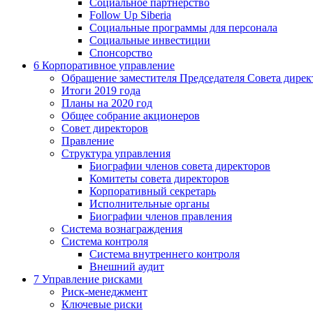
Социальное партнерство
Follow Up Siberia
Социальные программы для персонала
Социальные инвестиции
Спонсорство
6
Корпоративное управление
Обращение заместителя Председателя Совета дирек
Итоги 2019 года
Планы на 2020 год
Общее собрание акционеров
Совет директоров
Правление
Структура управления
Биографии членов совета директоров
Комитеты совета директоров
Корпоративный секретарь
Исполнительные органы
Биографии членов правления
Система вознаграждения
Система контроля
Система внутреннего контроля
Внешний аудит
7
Управление рисками
Риск-менеджмент
Ключевые риски