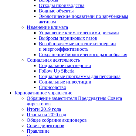
Отходы производства
Водные объекты
Экологические показатели по зарубежным
активам
Изменение климата
Управление климатическими рисками
Выбросы парниковых газов
Возобновляемые источники энергии
и энергоэффективность
Сохранение биологического разнообразия
Социальная деятельность
Социальное партнерство
Follow Up Siberia
Социальные программы для персонала
Социальные инвестиции
Спонсорство
Корпоративное управление
Обращение заместителя Председателя Совета
директоров
Итоги 2019 года
Планы на 2020 год
Общее собрание акционеров
Совет директоров
Правление