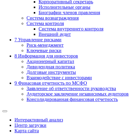
Корпоративный секретарь
Исполнительные органы
Биографии членов правления
Система вознаграждения
Система контроля
Система внутреннего контроля
Внешний аудит
7
Управление рисками
Риск-менеджмент
Ключевые риски
8
Информация для инвесторов
Акционерный капитал
Дивидендная политика
Долговые инструменты
Взаимодействие с инвеcторами
9
Финасовая отчетность по МСФО
Заявление об ответственности руководства
Аудиторское заключение независимых аудиторов
Консолидированная финансовая отчетность
Интерактивный анализ
Центр загрузки
Карта сайта