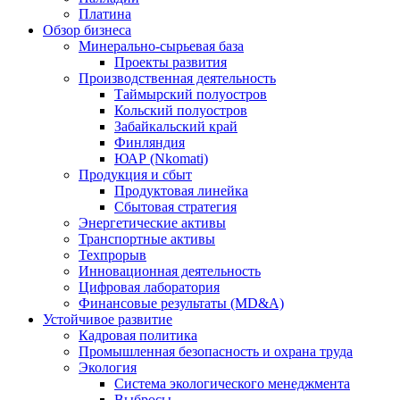
Платина
Обзор бизнеса
Минерально-сырьевая база
Проекты развития
Производственная деятельность
Таймырский полуостров
Кольский полуостров
Забайкальский край
Финляндия
ЮАР (Nkomati)
Продукция и сбыт
Продуктовая линейка
Сбытовая стратегия
Энергетические активы
Транспортные активы
Техпрорыв
Инновационная деятельность
Цифровая лаборатория
Финансовые результаты (MD&A)
Устойчивое развитие
Кадровая политика
Промышленная безопасность и охрана труда
Экология
Система экологического менеджмента
Выбросы