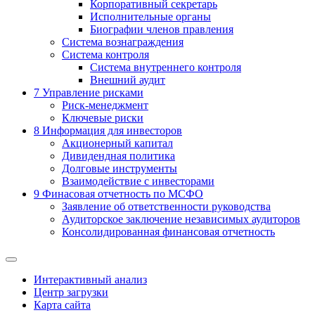
Корпоративный секретарь
Исполнительные органы
Биографии членов правления
Система вознаграждения
Система контроля
Система внутреннего контроля
Внешний аудит
7
Управление рисками
Риск-менеджмент
Ключевые риски
8
Информация для инвесторов
Акционерный капитал
Дивидендная политика
Долговые инструменты
Взаимодействие с инвеcторами
9
Финасовая отчетность по МСФО
Заявление об ответственности руководства
Аудиторское заключение независимых аудиторов
Консолидированная финансовая отчетность
Интерактивный анализ
Центр загрузки
Карта сайта