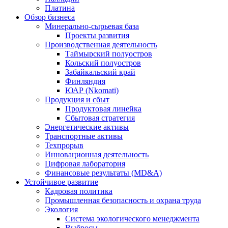
Платина
Обзор бизнеса
Минерально-сырьевая база
Проекты развития
Производственная деятельность
Таймырский полуостров
Кольский полуостров
Забайкальский край
Финляндия
ЮАР (Nkomati)
Продукция и сбыт
Продуктовая линейка
Сбытовая стратегия
Энергетические активы
Транспортные активы
Техпрорыв
Инновационная деятельность
Цифровая лаборатория
Финансовые результаты (MD&A)
Устойчивое развитие
Кадровая политика
Промышленная безопасность и охрана труда
Экология
Система экологического менеджмента
Выбросы