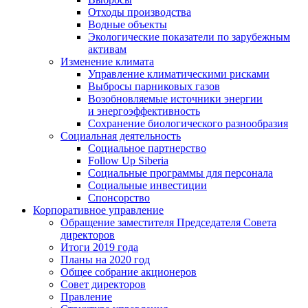
Отходы производства
Водные объекты
Экологические показатели по зарубежным
активам
Изменение климата
Управление климатическими рисками
Выбросы парниковых газов
Возобновляемые источники энергии
и энергоэффективность
Сохранение биологического разнообразия
Социальная деятельность
Социальное партнерство
Follow Up Siberia
Социальные программы для персонала
Социальные инвестиции
Спонсорство
Корпоративное управление
Обращение заместителя Председателя Совета
директоров
Итоги 2019 года
Планы на 2020 год
Общее собрание акционеров
Совет директоров
Правление