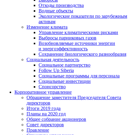
Отходы производства
Водные объекты
Экологические показатели по зарубежным
активам
Изменение климата
Управление климатическими рисками
Выбросы парниковых газов
Возобновляемые источники энергии
и энергоэффективность
Сохранение биологического разнообразия
Социальная деятельность
Социальное партнерство
Follow Up Siberia
Социальные программы для персонала
Социальные инвестиции
Спонсорство
Корпоративное управление
Обращение заместителя Председателя Совета
директоров
Итоги 2019 года
Планы на 2020 год
Общее собрание акционеров
Совет директоров
Правление