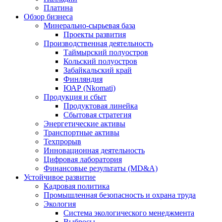
Платина
Обзор бизнеса
Минерально-сырьевая база
Проекты развития
Производственная деятельность
Таймырский полуостров
Кольский полуостров
Забайкальский край
Финляндия
ЮАР (Nkomati)
Продукция и сбыт
Продуктовая линейка
Сбытовая стратегия
Энергетические активы
Транспортные активы
Техпрорыв
Инновационная деятельность
Цифровая лаборатория
Финансовые результаты (MD&A)
Устойчивое развитие
Кадровая политика
Промышленная безопасность и охрана труда
Экология
Система экологического менеджмента
Выбросы