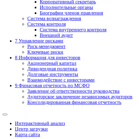
Корпоративный секретарь
Исполнительные органы
Биографии членов правления
Система вознаграждения
Система контроля
Система внутреннего контроля
Внешний аудит
7
Управление рисками
Риск-менеджмент
Ключевые риски
8
Информация для инвесторов
Акционерный капитал
Дивидендная политика
Долговые инструменты
Взаимодействие с инвеcторами
9
Финасовая отчетность по МСФО
Заявление об ответственности руководства
Аудиторское заключение независимых аудиторов
Консолидированная финансовая отчетность
Интерактивный анализ
Центр загрузки
Карта сайта