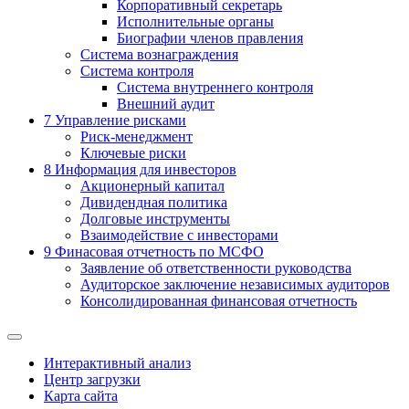
Корпоративный секретарь
Исполнительные органы
Биографии членов правления
Система вознаграждения
Система контроля
Система внутреннего контроля
Внешний аудит
7
Управление рисками
Риск-менеджмент
Ключевые риски
8
Информация для инвесторов
Акционерный капитал
Дивидендная политика
Долговые инструменты
Взаимодействие с инвеcторами
9
Финасовая отчетность по МСФО
Заявление об ответственности руководства
Аудиторское заключение независимых аудиторов
Консолидированная финансовая отчетность
Интерактивный анализ
Центр загрузки
Карта сайта