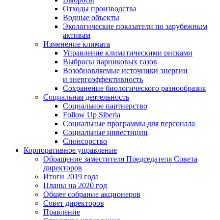
Отходы производства
Водные объекты
Экологические показатели по зарубежным
активам
Изменение климата
Управление климатическими рисками
Выбросы парниковых газов
Возобновляемые источники энергии
и энергоэффективность
Сохранение биологического разнообразия
Социальная деятельность
Социальное партнерство
Follow Up Siberia
Социальные программы для персонала
Социальные инвестиции
Спонсорство
Корпоративное управление
Обращение заместителя Председателя Совета
директоров
Итоги 2019 года
Планы на 2020 год
Общее собрание акционеров
Совет директоров
Правление