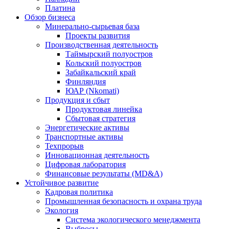
Платина
Обзор бизнеса
Минерально-сырьевая база
Проекты развития
Производственная деятельность
Таймырский полуостров
Кольский полуостров
Забайкальский край
Финляндия
ЮАР (Nkomati)
Продукция и сбыт
Продуктовая линейка
Сбытовая стратегия
Энергетические активы
Транспортные активы
Техпрорыв
Инновационная деятельность
Цифровая лаборатория
Финансовые результаты (MD&A)
Устойчивое развитие
Кадровая политика
Промышленная безопасность и охрана труда
Экология
Система экологического менеджмента
Выбросы