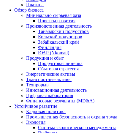
Платина
Обзор бизнеса
Минерально-сырьевая база
Проекты развития
Производственная деятельность
Таймырский полуостров
Кольский полуостров
Забайкальский край
Финляндия
ЮАР (Nkomati)
Продукция и сбыт
Продуктовая линейка
Сбытовая стратегия
Энергетические активы
Транспортные активы
Техпрорыв
Инновационная деятельность
Цифровая лаборатория
Финансовые результаты (MD&A)
Устойчивое развитие
Кадровая политика
Промышленная безопасность и охрана труда
Экология
Система экологического менеджмента
Выбросы