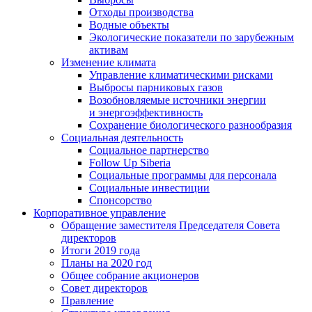
Отходы производства
Водные объекты
Экологические показатели по зарубежным
активам
Изменение климата
Управление климатическими рисками
Выбросы парниковых газов
Возобновляемые источники энергии
и энергоэффективность
Сохранение биологического разнообразия
Социальная деятельность
Социальное партнерство
Follow Up Siberia
Социальные программы для персонала
Социальные инвестиции
Спонсорство
Корпоративное управление
Обращение заместителя Председателя Совета
директоров
Итоги 2019 года
Планы на 2020 год
Общее собрание акционеров
Совет директоров
Правление