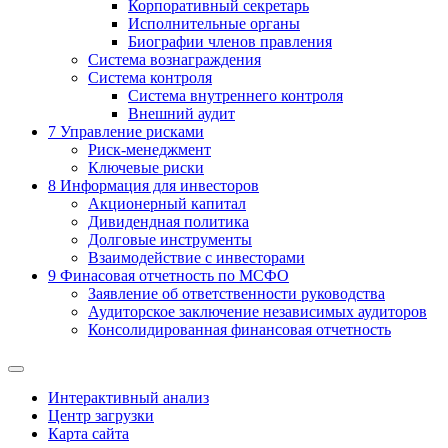
Корпоративный секретарь
Исполнительные органы
Биографии членов правления
Система вознаграждения
Система контроля
Система внутреннего контроля
Внешний аудит
7
Управление рисками
Риск-менеджмент
Ключевые риски
8
Информация для инвесторов
Акционерный капитал
Дивидендная политика
Долговые инструменты
Взаимодействие с инвеcторами
9
Финасовая отчетность по МСФО
Заявление об ответственности руководства
Аудиторское заключение независимых аудиторов
Консолидированная финансовая отчетность
Интерактивный анализ
Центр загрузки
Карта сайта