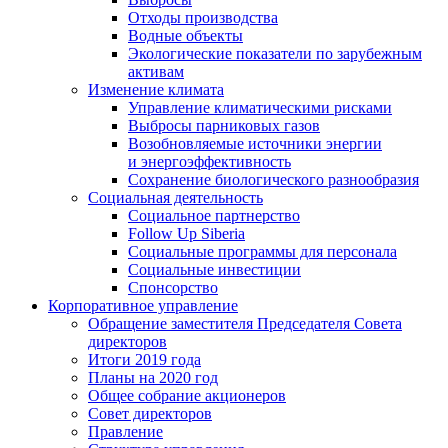
Отходы производства
Водные объекты
Экологические показатели по зарубежным
активам
Изменение климата
Управление климатическими рисками
Выбросы парниковых газов
Возобновляемые источники энергии
и энергоэффективность
Сохранение биологического разнообразия
Социальная деятельность
Социальное партнерство
Follow Up Siberia
Социальные программы для персонала
Социальные инвестиции
Спонсорство
Корпоративное управление
Обращение заместителя Председателя Совета
директоров
Итоги 2019 года
Планы на 2020 год
Общее собрание акционеров
Совет директоров
Правление