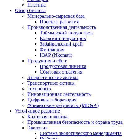
Платина
Обзор бизнеса
Минерально-сырьевая база
Проекты развития
Производственная деятельность
Таймырский полуостров
Кольский полуостров
Забайкальский край
Финляндия
ЮАР (Nkomati)
Продукция и сбыт
Продуктовая линейка
Сбытовая стратегия
Энергетические активы
Транспортные активы
Техпрорыв
Инновационная деятельность
Цифровая лаборатория
Финансовые результаты (MD&A)
Устойчивое развитие
Кадровая политика
Промышленная безопасность и охрана труда
Экология
Система экологического менеджмента
Выбросы