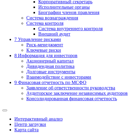
Корпоративный секретарь
Исполнительные органы
Биографии членов правления
Система вознаграждения
Система контроля
Система внутреннего контроля
Внешний аудит
7
Управление рисками
Риск-менеджмент
Ключевые риски
8
Информация для инвесторов
Акционерный капитал
Дивидендная политика
Долговые инструменты
Взаимодействие с инвеcторами
9
Финасовая отчетность по МСФО
Заявление об ответственности руководства
Аудиторское заключение независимых аудиторов
Консолидированная финансовая отчетность
Интерактивный анализ
Центр загрузки
Карта сайта