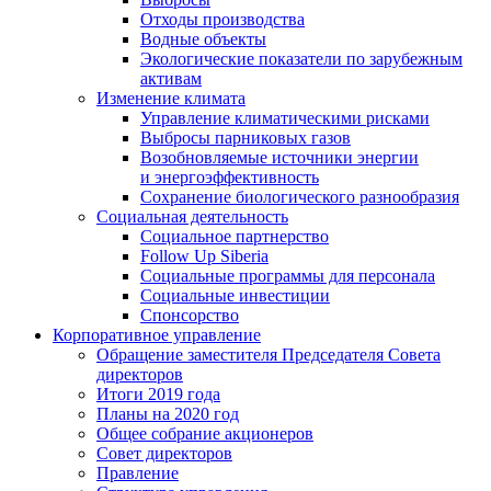
Отходы производства
Водные объекты
Экологические показатели по зарубежным
активам
Изменение климата
Управление климатическими рисками
Выбросы парниковых газов
Возобновляемые источники энергии
и энергоэффективность
Сохранение биологического разнообразия
Социальная деятельность
Социальное партнерство
Follow Up Siberia
Социальные программы для персонала
Социальные инвестиции
Спонсорство
Корпоративное управление
Обращение заместителя Председателя Совета
директоров
Итоги 2019 года
Планы на 2020 год
Общее собрание акционеров
Совет директоров
Правление