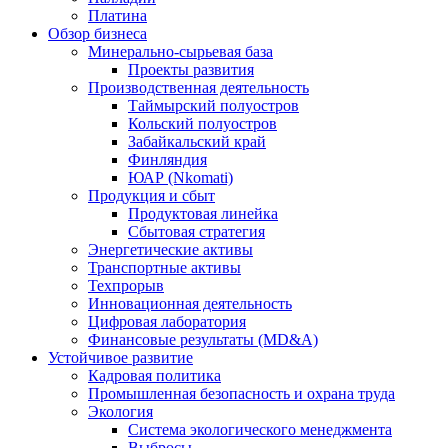
Платина
Обзор бизнеса
Минерально-сырьевая база
Проекты развития
Производственная деятельность
Таймырский полуостров
Кольский полуостров
Забайкальский край
Финляндия
ЮАР (Nkomati)
Продукция и сбыт
Продуктовая линейка
Сбытовая стратегия
Энергетические активы
Транспортные активы
Техпрорыв
Инновационная деятельность
Цифровая лаборатория
Финансовые результаты (MD&A)
Устойчивое развитие
Кадровая политика
Промышленная безопасность и охрана труда
Экология
Система экологического менеджмента
Выбросы