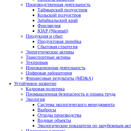
Производственная деятельность
Таймырский полуостров
Кольский полуостров
Забайкальский край
Финляндия
ЮАР (Nkomati)
Продукция и сбыт
Продуктовая линейка
Сбытовая стратегия
Энергетические активы
Транспортные активы
Техпрорыв
Инновационная деятельность
Цифровая лаборатория
Финансовые результаты (MD&A)
Устойчивое развитие
Кадровая политика
Промышленная безопасность и охрана труда
Экология
Система экологического менеджмента
Выбросы
Отходы производства
Водные объекты
Экологические показатели по зарубежным ак
Изменение климата