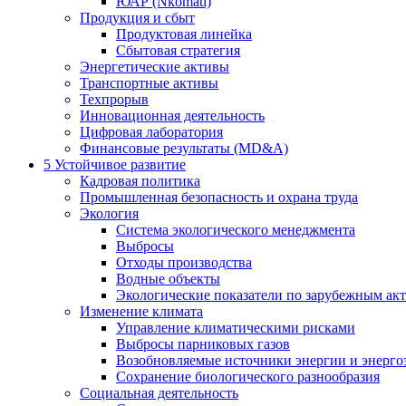
ЮАР (Nkomati)
Продукция и сбыт
Продуктовая линейка
Сбытовая стратегия
Энергетические активы
Транспортные активы
Техпрорыв
Инновационная деятельность
Цифровая лаборатория
Финансовые результаты (MD&A)
5
Устойчивое развитие
Кадровая политика
Промышленная безопасность и охрана труда
Экология
Система экологического менеджмента
Выбросы
Отходы производства
Водные объекты
Экологические показатели по зарубежным ак
Изменение климата
Управление климатическими рисками
Выбросы парниковых газов
Возобновляемые источники энергии и энерго
Сохранение биологического разнообразия
Социальная деятельность