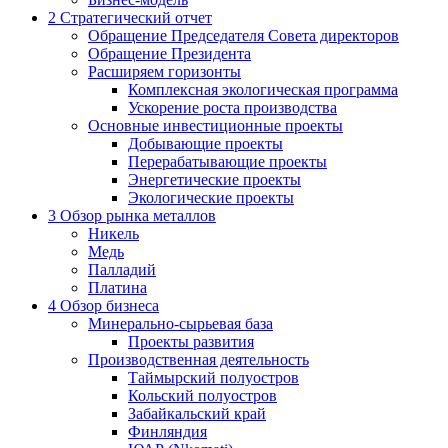
2
Стратегический отчет
Обращение Председателя Совета директоров
Обращение Президента
Расширяем горизонты
Комплексная экологическая программа
Ускорение роста производства
Основные инвестиционные проекты
Добывающие проекты
Перерабатывающие проекты
Энергетические проекты
Экологические проекты
3
Обзор рынка металлов
Никель
Медь
Палладий
Платина
4
Обзор бизнеса
Минерально-сырьевая база
Проекты развития
Производственная деятельность
Таймырский полуостров
Кольский полуостров
Забайкальский край
Финляндия