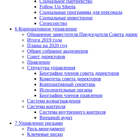
Социальное партнерство
Follow Up Siberia
Социальные программы для персонала
Социальные инвестиции
Спонсорство
6
Корпоративное управление
Обращение заместителя Председателя Совета дирек
Итоги 2019 года
Планы на 2020 год
Общее собрание акционеров
Совет директоров
Правление
Структура управления
Биографии членов совета директоров
Комитеты совета директоров
Корпоративный секретарь
Исполнительные органы
Биографии членов правления
Система вознаграждения
Система контроля
Система внутреннего контроля
Внешний аудит
7
Управление рисками
Риск-менеджмент
Ключевые риски