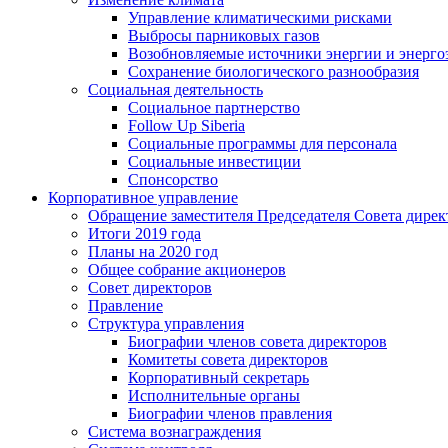
Управление климатическими рисками
Выбросы парниковых газов
Возобновляемые источники энергии и энерго
Сохранение биологического разнообразия
Социальная деятельность
Социальное партнерство
Follow Up Siberia
Социальные программы для персонала
Социальные инвестиции
Спонсорство
Корпоративное управление
Обращение заместителя Председателя Совета дирек
Итоги 2019 года
Планы на 2020 год
Общее собрание акционеров
Совет директоров
Правление
Структура управления
Биографии членов совета директоров
Комитеты совета директоров
Корпоративный секретарь
Исполнительные органы
Биографии членов правления
Система вознаграждения