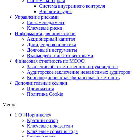
Система контроля
Система внутреннего контроля
Внешний аудит
Управление рисками
Риск-менеджмент
Ключевые риски
Информация для инвесторов
Акционерный капитал
Дивидендная политика
Долговые инструменты
Взаимодействие с инвеcторами
Финасовая отчетность по МСФО
Заявление об ответственности руководства
Аудиторское заключение независимых аудиторов
Консолидированная финансовая отчетность
Дополнительные ссылки
Приложения
Политика Cookie
Меню
1
О «Норникеле»
Краткий обзор
Ключевые показатели
Ключевые события года
Бизнес-модель