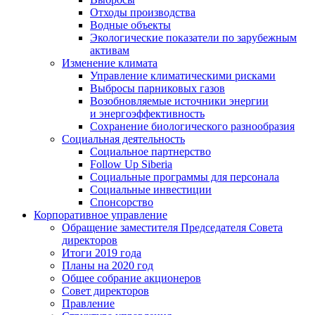
Отходы производства
Водные объекты
Экологические показатели по зарубежным
активам
Изменение климата
Управление климатическими рисками
Выбросы парниковых газов
Возобновляемые источники энергии
и энергоэффективность
Сохранение биологического разнообразия
Социальная деятельность
Социальное партнерство
Follow Up Siberia
Социальные программы для персонала
Социальные инвестиции
Спонсорство
Корпоративное управление
Обращение заместителя Председателя Совета
директоров
Итоги 2019 года
Планы на 2020 год
Общее собрание акционеров
Совет директоров
Правление