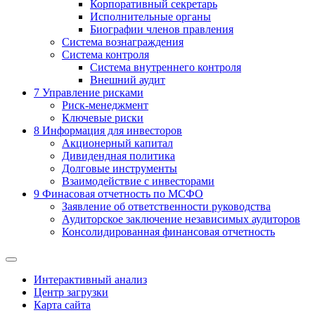
Корпоративный секретарь
Исполнительные органы
Биографии членов правления
Система вознаграждения
Система контроля
Система внутреннего контроля
Внешний аудит
7
Управление рисками
Риск-менеджмент
Ключевые риски
8
Информация для инвесторов
Акционерный капитал
Дивидендная политика
Долговые инструменты
Взаимодействие с инвеcторами
9
Финасовая отчетность по МСФО
Заявление об ответственности руководства
Аудиторское заключение независимых аудиторов
Консолидированная финансовая отчетность
Интерактивный анализ
Центр загрузки
Карта сайта