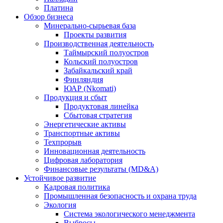
Платина
Обзор бизнеса
Минерально-сырьевая база
Проекты развития
Производственная деятельность
Таймырский полуостров
Кольский полуостров
Забайкальский край
Финляндия
ЮАР (Nkomati)
Продукция и сбыт
Продуктовая линейка
Сбытовая стратегия
Энергетические активы
Транспортные активы
Техпрорыв
Инновационная деятельность
Цифровая лаборатория
Финансовые результаты (MD&A)
Устойчивое развитие
Кадровая политика
Промышленная безопасность и охрана труда
Экология
Система экологического менеджмента
Выбросы