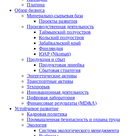
Платина
Обзор бизнеса
Минерально-сырьевая база
Проекты развития
Производственная деятельность
Таймырский полуостров
Кольский полуостров
Забайкальский край
Финляндия
ЮАР (Nkomati)
Продукция и сбыт
Продуктовая линейка
Сбытовая стратегия
Энергетические активы
Транспортные активы
Техпрорыв
Инновационная деятельность
Цифровая лаборатория
Финансовые результаты (MD&A)
Устойчивое развитие
Кадровая политика
Промышленная безопасность и охрана труда
Экология
Система экологического менеджмента
Выбросы