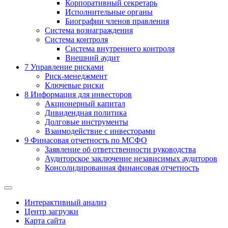
Корпоративный секретарь
Исполнительные органы
Биографии членов правления
Система вознаграждения
Система контроля
Система внутреннего контроля
Внешний аудит
7
Управление рисками
Риск-менеджмент
Ключевые риски
8
Информация для инвесторов
Акционерный капитал
Дивидендная политика
Долговые инструменты
Взаимодействие с инвеcторами
9
Финасовая отчетность по МСФО
Заявление об ответственности руководства
Аудиторское заключение независимых аудиторов
Консолидированная финансовая отчетность
Интерактивный анализ
Центр загрузки
Карта сайта