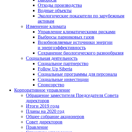
Отходы производства
Водные объекты
Экологические показатели по зарубежным
активам
Изменение климата
Управление климатическими рисками
Выбросы парниковых газов
Возобновляемые источники энергии
и энергоэффективность
Сохранение биологического разнообразия
Социальная деятельность
Социальное партнерство
Follow Up Siberia
Социальные программы для персонала
Социальные инвестиции
Спонсорство
Корпоративное управление
Обращение заместителя Председателя Совета
директоров
Итоги 2019 года
Планы на 2020 год
Общее собрание акционеров
Совет директоров
Правление