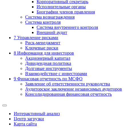
Корпоративный секретарь
Исполнительные органы
Биографии членов правления
Система вознаграждения
Система контроля
Система внутреннего контроля
Внешний аудит
7
Управление рисками
Риск-менеджмент
Ключевые риски
8
Информация для инвесторов
Акционерный капитал
Дивидендная политика
Долговые инструменты
Взаимодействие с инвеcторами
9
Финасовая отчетность по МСФО
Заявление об ответственности руководства
Аудиторское заключение независимых аудиторов
Консолидированная финансовая отчетность
Интерактивный анализ
Центр загрузки
Карта сайта