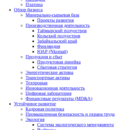
Платина
Обзор бизнеса
Минерально-сырьевая база
Проекты развития
Производственная деятельность
Таймырский полуостров
Кольский полуостров
Забайкальский край
Финляндия
ЮАР (Nkomati)
Продукция и сбыт
Продуктовая линейка
Сбытовая стратегия
Энергетические активы
Транспортные активы
Техпрорыв
Инновационная деятельность
Цифровая лаборатория
Финансовые результаты (MD&A)
Устойчивое развитие
Кадровая политика
Промышленная безопасность и охрана труда
Экология
Система экологического менеджмента
Выбросы