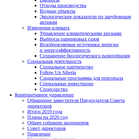
Отходы производства
Водные объекты
Экологические показатели по зарубежным
активам
Изменение климата
Управление климатическими рисками
Выбросы парниковых газов
Возобновляемые источники энергии
и энергоэффективность
Сохранение биологического разнообразия
Социальная деятельность
Социальное партнерство
Follow Up Siberia
Социальные программы для персонала
Социальные инвестиции
Спонсорство
Корпоративное управление
Обращение заместителя Председателя Совета
директоров
Итоги 2019 года
Планы на 2020 год
Общее собрание акционеров
Совет директоров
Правление