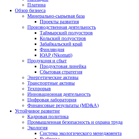
Платина
Обзор бизнеса
Минерально-сырьевая база
Проекты развития
Производственная деятельность
Таймырский полуостров
Кольский полуостров
Забайкальский край
Финляндия
ЮАР (Nkomati)
Продукция и сбыт
Продуктовая линейка
Сбытовая стратегия
Энергетические активы
Транспортные активы
Техпрорыв
Инновационная деятельность
Цифровая лаборатория
Финансовые результаты (MD&A)
Устойчивое развитие
Кадровая политика
Промышленная безопасность и охрана труда
Экология
Система экологического менеджмента
Выбросы