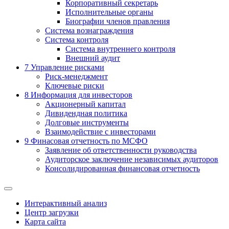
Корпоративный секретарь
Исполнительные органы
Биографии членов правления
Система вознаграждения
Система контроля
Система внутреннего контроля
Внешний аудит
7
Управление рисками
Риск-менеджмент
Ключевые риски
8
Информация для инвесторов
Акционерный капитал
Дивидендная политика
Долговые инструменты
Взаимодействие с инвеcторами
9
Финасовая отчетность по МСФО
Заявление об ответственности руководства
Аудиторское заключение независимых аудиторов
Консолидированная финансовая отчетность
Интерактивный анализ
Центр загрузки
Карта сайта