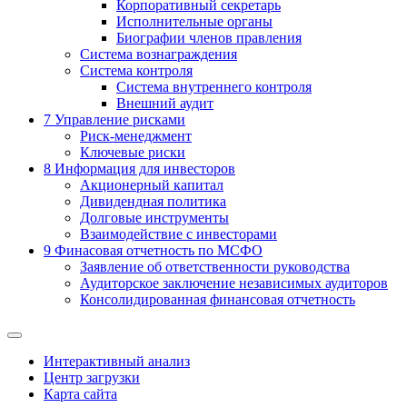
Корпоративный секретарь
Исполнительные органы
Биографии членов правления
Система вознаграждения
Система контроля
Система внутреннего контроля
Внешний аудит
7
Управление рисками
Риск-менеджмент
Ключевые риски
8
Информация для инвесторов
Акционерный капитал
Дивидендная политика
Долговые инструменты
Взаимодействие с инвеcторами
9
Финасовая отчетность по МСФО
Заявление об ответственности руководства
Аудиторское заключение независимых аудиторов
Консолидированная финансовая отчетность
Интерактивный анализ
Центр загрузки
Карта сайта