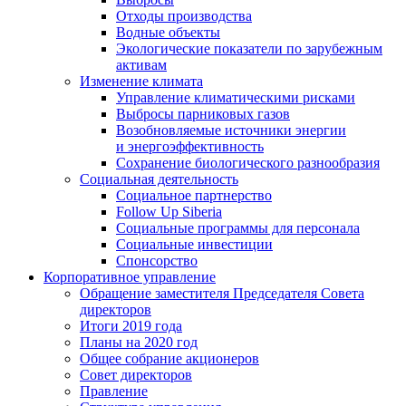
Отходы производства
Водные объекты
Экологические показатели по зарубежным
активам
Изменение климата
Управление климатическими рисками
Выбросы парниковых газов
Возобновляемые источники энергии
и энергоэффективность
Сохранение биологического разнообразия
Социальная деятельность
Социальное партнерство
Follow Up Siberia
Социальные программы для персонала
Социальные инвестиции
Спонсорство
Корпоративное управление
Обращение заместителя Председателя Совета
директоров
Итоги 2019 года
Планы на 2020 год
Общее собрание акционеров
Совет директоров
Правление