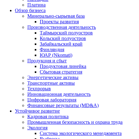
Платина
Обзор бизнеса
Минерально-сырьевая база
Проекты развития
Производственная деятельность
Таймырский полуостров
Кольский полуостров
Забайкальский край
Финляндия
ЮАР (Nkomati)
Продукция и сбыт
Продуктовая линейка
Сбытовая стратегия
Энергетические активы
Транспортные активы
Техпрорыв
Инновационная деятельность
Цифровая лаборатория
Финансовые результаты (MD&A)
Устойчивое развитие
Кадровая политика
Промышленная безопасность и охрана труда
Экология
Система экологического менеджмента
Выбросы