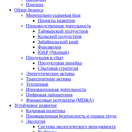
Платина
Обзор бизнеса
Минерально-сырьевая база
Проекты развития
Производственная деятельность
Таймырский полуостров
Кольский полуостров
Забайкальский край
Финляндия
ЮАР (Nkomati)
Продукция и сбыт
Продуктовая линейка
Сбытовая стратегия
Энергетические активы
Транспортные активы
Техпрорыв
Инновационная деятельность
Цифровая лаборатория
Финансовые результаты (MD&A)
Устойчивое развитие
Кадровая политика
Промышленная безопасность и охрана труда
Экология
Система экологического менеджмента
Выбросы