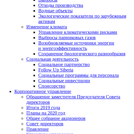
Отходы производства
Водные объекты
Экологические показатели по зарубежным
активам
Изменение климата
Управление климатическими рисками
Выбросы парниковых газов
Возобновляемые источники энергии
и энергоэффективность
Сохранение биологического разнообразия
Социальная деятельность
Социальное партнерство
Follow Up Siberia
Социальные программы для персонала
Социальные инвестиции
Спонсорство
Корпоративное управление
Обращение заместителя Председателя Совета
директоров
Итоги 2019 года
Планы на 2020 год
Общее собрание акционеров
Совет директоров
Правление