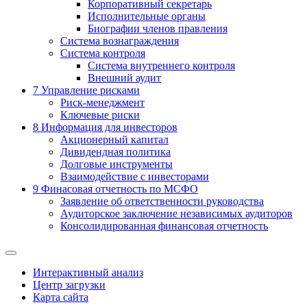
Корпоративный секретарь
Исполнительные органы
Биографии членов правления
Система вознаграждения
Система контроля
Система внутреннего контроля
Внешний аудит
7
Управление рисками
Риск-менеджмент
Ключевые риски
8
Информация для инвесторов
Акционерный капитал
Дивидендная политика
Долговые инструменты
Взаимодействие с инвеcторами
9
Финасовая отчетность по МСФО
Заявление об ответственности руководства
Аудиторское заключение независимых аудиторов
Консолидированная финансовая отчетность
Интерактивный анализ
Центр загрузки
Карта сайта