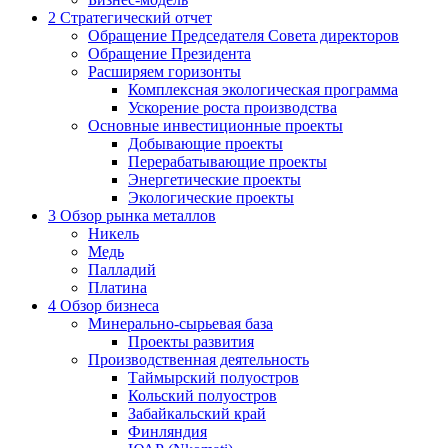
2
Стратегический отчет
Обращение Председателя Совета директоров
Обращение Президента
Расширяем горизонты
Комплексная экологическая программа
Ускорение роста производства
Основные инвестиционные проекты
Добывающие проекты
Перерабатывающие проекты
Энергетические проекты
Экологические проекты
3
Обзор рынка металлов
Никель
Медь
Палладий
Платина
4
Обзор бизнеса
Минерально-сырьевая база
Проекты развития
Производственная деятельность
Таймырский полуостров
Кольский полуостров
Забайкальский край
Финляндия