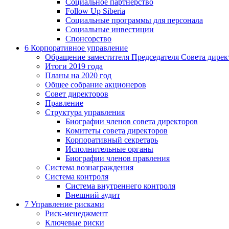
Социальное партнерство
Follow Up Siberia
Социальные программы для персонала
Социальные инвестиции
Спонсорство
6
Корпоративное управление
Обращение заместителя Председателя Совета дирек
Итоги 2019 года
Планы на 2020 год
Общее собрание акционеров
Совет директоров
Правление
Структура управления
Биографии членов совета директоров
Комитеты совета директоров
Корпоративный секретарь
Исполнительные органы
Биографии членов правления
Система вознаграждения
Система контроля
Система внутреннего контроля
Внешний аудит
7
Управление рисками
Риск-менеджмент
Ключевые риски