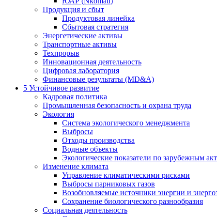
ЮАР (Nkomati)
Продукция и сбыт
Продуктовая линейка
Сбытовая стратегия
Энергетические активы
Транспортные активы
Техпрорыв
Инновационная деятельность
Цифровая лаборатория
Финансовые результаты (MD&A)
5
Устойчивое развитие
Кадровая политика
Промышленная безопасность и охрана труда
Экология
Система экологического менеджмента
Выбросы
Отходы производства
Водные объекты
Экологические показатели по зарубежным ак
Изменение климата
Управление климатическими рисками
Выбросы парниковых газов
Возобновляемые источники энергии и энерго
Сохранение биологического разнообразия
Социальная деятельность