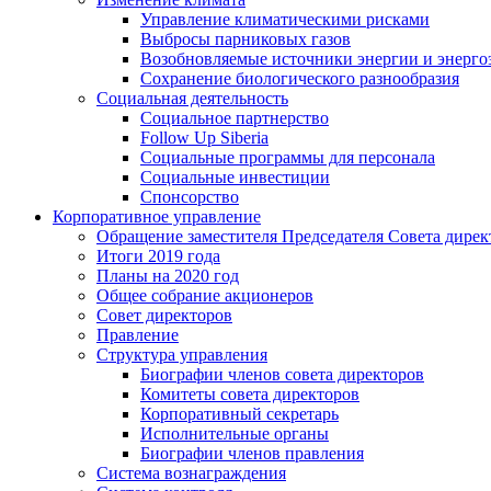
Управление климатическими рисками
Выбросы парниковых газов
Возобновляемые источники энергии и энерго
Сохранение биологического разнообразия
Социальная деятельность
Социальное партнерство
Follow Up Siberia
Социальные программы для персонала
Социальные инвестиции
Спонсорство
Корпоративное управление
Обращение заместителя Председателя Совета дирек
Итоги 2019 года
Планы на 2020 год
Общее собрание акционеров
Совет директоров
Правление
Структура управления
Биографии членов совета директоров
Комитеты совета директоров
Корпоративный секретарь
Исполнительные органы
Биографии членов правления
Система вознаграждения