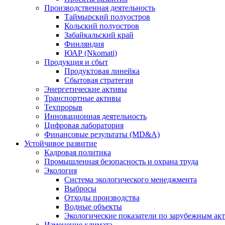
Производственная деятельность
Таймырский полуостров
Кольский полуостров
Забайкальский край
Финляндия
ЮАР (Nkomati)
Продукция и сбыт
Продуктовая линейка
Сбытовая стратегия
Энергетические активы
Транспортные активы
Техпрорыв
Инновационная деятельность
Цифровая лаборатория
Финансовые результаты (MD&A)
Устойчивое развитие
Кадровая политика
Промышленная безопасность и охрана труда
Экология
Система экологического менеджмента
Выбросы
Отходы производства
Водные объекты
Экологические показатели по зарубежным ак
Изменение климата