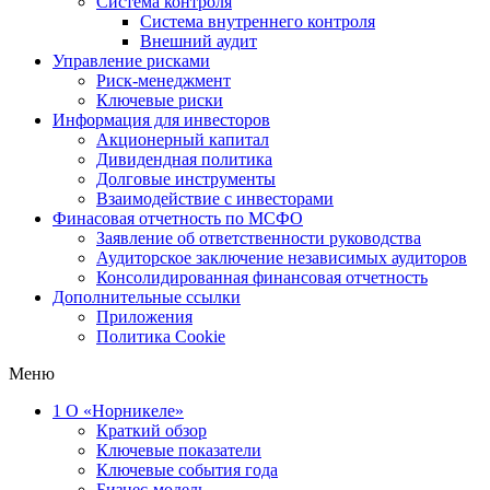
Система контроля
Система внутреннего контроля
Внешний аудит
Управление рисками
Риск-менеджмент
Ключевые риски
Информация для инвесторов
Акционерный капитал
Дивидендная политика
Долговые инструменты
Взаимодействие с инвеcторами
Финасовая отчетность по МСФО
Заявление об ответственности руководства
Аудиторское заключение независимых аудиторов
Консолидированная финансовая отчетность
Дополнительные ссылки
Приложения
Политика Cookie
Меню
1
О «Норникеле»
Краткий обзор
Ключевые показатели
Ключевые события года
Бизнес-модель