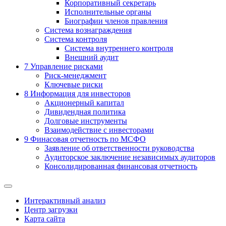
Корпоративный секретарь
Исполнительные органы
Биографии членов правления
Система вознаграждения
Система контроля
Система внутреннего контроля
Внешний аудит
7
Управление рисками
Риск-менеджмент
Ключевые риски
8
Информация для инвесторов
Акционерный капитал
Дивидендная политика
Долговые инструменты
Взаимодействие с инвеcторами
9
Финасовая отчетность по МСФО
Заявление об ответственности руководства
Аудиторское заключение независимых аудиторов
Консолидированная финансовая отчетность
Интерактивный анализ
Центр загрузки
Карта сайта