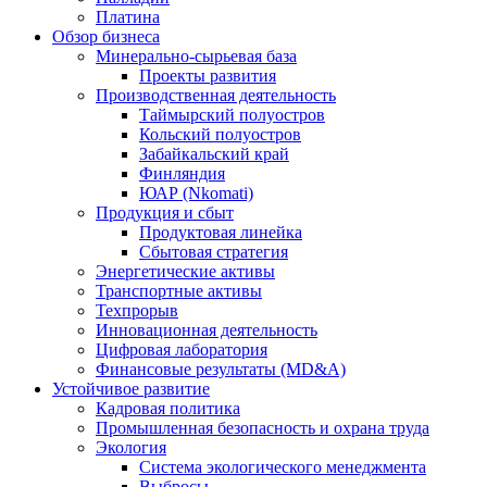
Платина
Обзор бизнеса
Минерально-сырьевая база
Проекты развития
Производственная деятельность
Таймырский полуостров
Кольский полуостров
Забайкальский край
Финляндия
ЮАР (Nkomati)
Продукция и сбыт
Продуктовая линейка
Сбытовая стратегия
Энергетические активы
Транспортные активы
Техпрорыв
Инновационная деятельность
Цифровая лаборатория
Финансовые результаты (MD&A)
Устойчивое развитие
Кадровая политика
Промышленная безопасность и охрана труда
Экология
Система экологического менеджмента
Выбросы