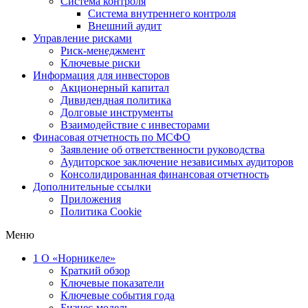
Система контроля
Система внутреннего контроля
Внешний аудит
Управление рисками
Риск-менеджмент
Ключевые риски
Информация для инвесторов
Акционерный капитал
Дивидендная политика
Долговые инструменты
Взаимодействие с инвеcторами
Финасовая отчетность по МСФО
Заявление об ответственности руководства
Аудиторское заключение независимых аудиторов
Консолидированная финансовая отчетность
Дополнительные ссылки
Приложения
Политика Cookie
Меню
1
О «Норникеле»
Краткий обзор
Ключевые показатели
Ключевые события года
Бизнес-модель