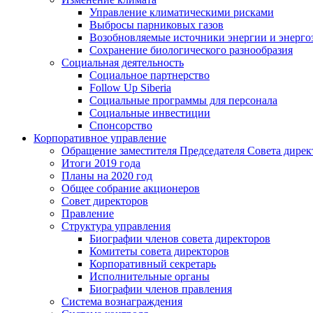
Управление климатическими рисками
Выбросы парниковых газов
Возобновляемые источники энергии и энерго
Сохранение биологического разнообразия
Социальная деятельность
Социальное партнерство
Follow Up Siberia
Социальные программы для персонала
Социальные инвестиции
Спонсорство
Корпоративное управление
Обращение заместителя Председателя Совета дирек
Итоги 2019 года
Планы на 2020 год
Общее собрание акционеров
Совет директоров
Правление
Структура управления
Биографии членов совета директоров
Комитеты совета директоров
Корпоративный секретарь
Исполнительные органы
Биографии членов правления
Система вознаграждения