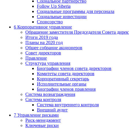
Социальное партнерство
Follow Up Siberia
Социальные программы для персонала
Социальные инвестиции
Спонсорство
6
Корпоративное управление
Обращение заместителя Председателя Совета дирек
Итоги 2019 года
Планы на 2020 год
Общее собрание акционеров
Совет директоров
Правление
Структура управления
Биографии членов совета директоров
Комитеты совета директоров
Корпоративный секретарь
Исполнительные органы
Биографии членов правления
Система вознаграждения
Система контроля
Система внутреннего контроля
Внешний аудит
7
Управление рисками
Риск-менеджмент
Ключевые риски