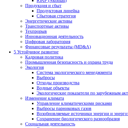
ЮАР (Nkomati)
Продукция и сбыт
Продуктовая линейка
Сбытовая стратегия
Энергетические активы
Транспортные активы
Техпрорыв
Инновационная деятельность
Цифровая лаборатория
Финансовые результаты (MD&A)
5
Устойчивое развитие
Кадровая политика
Промышленная безопасность и охрана труда
Экология
Система экологического менеджмента
Выбросы
Отходы производства
Водные объекты
Экологические показатели по зарубежным ак
Изменение климата
Управление климатическими рисками
Выбросы парниковых газов
Возобновляемые источники энергии и энерго
Сохранение биологического разнообразия
Социальная деятельность