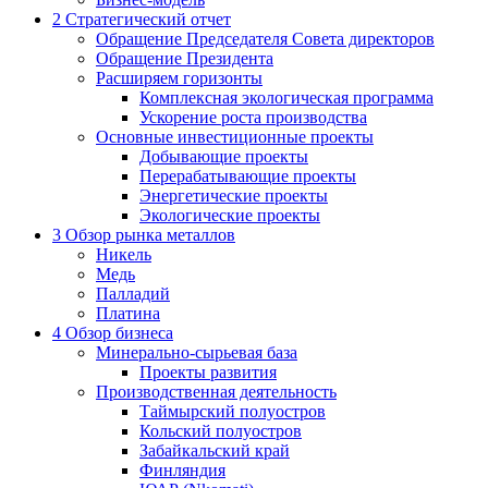
2
Стратегический отчет
Обращение Председателя Совета директоров
Обращение Президента
Расширяем горизонты
Комплексная экологическая программа
Ускорение роста производства
Основные инвестиционные проекты
Добывающие проекты
Перерабатывающие проекты
Энергетические проекты
Экологические проекты
3
Обзор рынка металлов
Никель
Медь
Палладий
Платина
4
Обзор бизнеса
Минерально-сырьевая база
Проекты развития
Производственная деятельность
Таймырский полуостров
Кольский полуостров
Забайкальский край
Финляндия