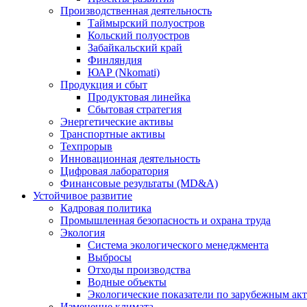
Производственная деятельность
Таймырский полуостров
Кольский полуостров
Забайкальский край
Финляндия
ЮАР (Nkomati)
Продукция и сбыт
Продуктовая линейка
Сбытовая стратегия
Энергетические активы
Транспортные активы
Техпрорыв
Инновационная деятельность
Цифровая лаборатория
Финансовые результаты (MD&A)
Устойчивое развитие
Кадровая политика
Промышленная безопасность и охрана труда
Экология
Система экологического менеджмента
Выбросы
Отходы производства
Водные объекты
Экологические показатели по зарубежным ак
Изменение климата