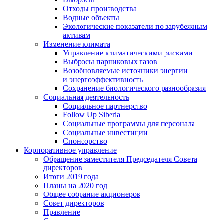
Отходы производства
Водные объекты
Экологические показатели по зарубежным
активам
Изменение климата
Управление климатическими рисками
Выбросы парниковых газов
Возобновляемые источники энергии
и энергоэффективность
Сохранение биологического разнообразия
Социальная деятельность
Социальное партнерство
Follow Up Siberia
Социальные программы для персонала
Социальные инвестиции
Спонсорство
Корпоративное управление
Обращение заместителя Председателя Совета
директоров
Итоги 2019 года
Планы на 2020 год
Общее собрание акционеров
Совет директоров
Правление