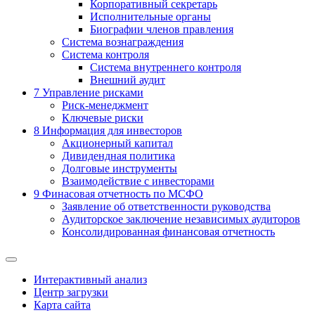
Корпоративный секретарь
Исполнительные органы
Биографии членов правления
Система вознаграждения
Система контроля
Система внутреннего контроля
Внешний аудит
7
Управление рисками
Риск-менеджмент
Ключевые риски
8
Информация для инвесторов
Акционерный капитал
Дивидендная политика
Долговые инструменты
Взаимодействие с инвеcторами
9
Финасовая отчетность по МСФО
Заявление об ответственности руководства
Аудиторское заключение независимых аудиторов
Консолидированная финансовая отчетность
Интерактивный анализ
Центр загрузки
Карта сайта