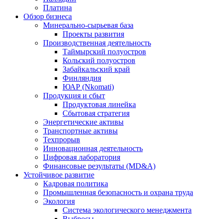
Платина
Обзор бизнеса
Минерально-сырьевая база
Проекты развития
Производственная деятельность
Таймырский полуостров
Кольский полуостров
Забайкальский край
Финляндия
ЮАР (Nkomati)
Продукция и сбыт
Продуктовая линейка
Сбытовая стратегия
Энергетические активы
Транспортные активы
Техпрорыв
Инновационная деятельность
Цифровая лаборатория
Финансовые результаты (MD&A)
Устойчивое развитие
Кадровая политика
Промышленная безопасность и охрана труда
Экология
Система экологического менеджмента
Выбросы