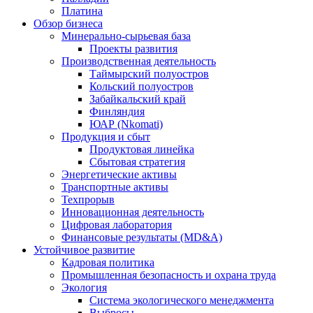
Платина
Обзор бизнеса
Минерально-сырьевая база
Проекты развития
Производственная деятельность
Таймырский полуостров
Кольский полуостров
Забайкальский край
Финляндия
ЮАР (Nkomati)
Продукция и сбыт
Продуктовая линейка
Сбытовая стратегия
Энергетические активы
Транспортные активы
Техпрорыв
Инновационная деятельность
Цифровая лаборатория
Финансовые результаты (MD&A)
Устойчивое развитие
Кадровая политика
Промышленная безопасность и охрана труда
Экология
Система экологического менеджмента
Выбросы