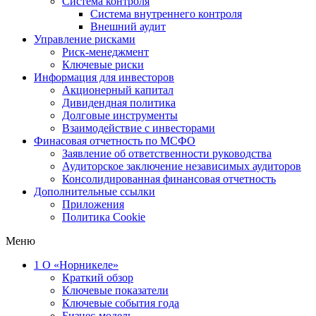
Система контроля
Система внутреннего контроля
Внешний аудит
Управление рисками
Риск-менеджмент
Ключевые риски
Информация для инвесторов
Акционерный капитал
Дивидендная политика
Долговые инструменты
Взаимодействие с инвеcторами
Финасовая отчетность по МСФО
Заявление об ответственности руководства
Аудиторское заключение независимых аудиторов
Консолидированная финансовая отчетность
Дополнительные ссылки
Приложения
Политика Cookie
Меню
1
О «Норникеле»
Краткий обзор
Ключевые показатели
Ключевые события года
Бизнес-модель