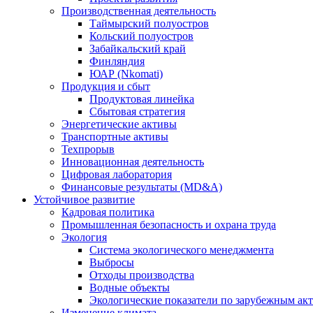
Производственная деятельность
Таймырский полуостров
Кольский полуостров
Забайкальский край
Финляндия
ЮАР (Nkomati)
Продукция и сбыт
Продуктовая линейка
Сбытовая стратегия
Энергетические активы
Транспортные активы
Техпрорыв
Инновационная деятельность
Цифровая лаборатория
Финансовые результаты (MD&A)
Устойчивое развитие
Кадровая политика
Промышленная безопасность и охрана труда
Экология
Система экологического менеджмента
Выбросы
Отходы производства
Водные объекты
Экологические показатели по зарубежным ак
Изменение климата