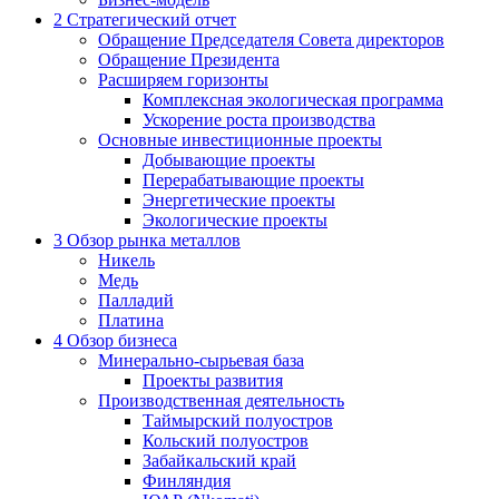
2
Стратегический отчет
Обращение Председателя Совета директоров
Обращение Президента
Расширяем горизонты
Комплексная экологическая программа
Ускорение роста производства
Основные инвестиционные проекты
Добывающие проекты
Перерабатывающие проекты
Энергетические проекты
Экологические проекты
3
Обзор рынка металлов
Никель
Медь
Палладий
Платина
4
Обзор бизнеса
Минерально-сырьевая база
Проекты развития
Производственная деятельность
Таймырский полуостров
Кольский полуостров
Забайкальский край
Финляндия