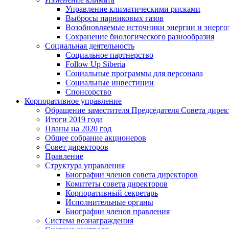
Управление климатическими рисками
Выбросы парниковых газов
Возобновляемые источники энергии и энерго
Сохранение биологического разнообразия
Социальная деятельность
Социальное партнерство
Follow Up Siberia
Социальные программы для персонала
Социальные инвестиции
Спонсорство
Корпоративное управление
Обращение заместителя Председателя Совета дирек
Итоги 2019 года
Планы на 2020 год
Общее собрание акционеров
Совет директоров
Правление
Структура управления
Биографии членов совета директоров
Комитеты совета директоров
Корпоративный секретарь
Исполнительные органы
Биографии членов правления
Система вознаграждения