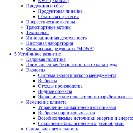
ЮАР (Nkomati)
Продукция и сбыт
Продуктовая линейка
Сбытовая стратегия
Энергетические активы
Транспортные активы
Техпрорыв
Инновационная деятельность
Цифровая лаборатория
Финансовые результаты (MD&A)
5
Устойчивое развитие
Кадровая политика
Промышленная безопасность и охрана труда
Экология
Система экологического менеджмента
Выбросы
Отходы производства
Водные объекты
Экологические показатели по зарубежным ак
Изменение климата
Управление климатическими рисками
Выбросы парниковых газов
Возобновляемые источники энергии и энерго
Сохранение биологического разнообразия
Социальная деятельность