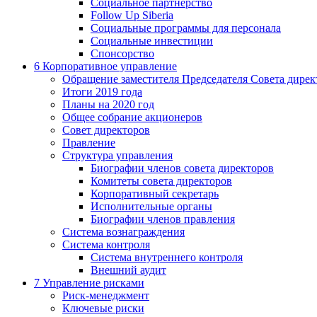
Социальное партнерство
Follow Up Siberia
Социальные программы для персонала
Социальные инвестиции
Спонсорство
6
Корпоративное управление
Обращение заместителя Председателя Совета дирек
Итоги 2019 года
Планы на 2020 год
Общее собрание акционеров
Совет директоров
Правление
Структура управления
Биографии членов совета директоров
Комитеты совета директоров
Корпоративный секретарь
Исполнительные органы
Биографии членов правления
Система вознаграждения
Система контроля
Система внутреннего контроля
Внешний аудит
7
Управление рисками
Риск-менеджмент
Ключевые риски