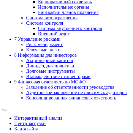
Корпоративный секретарь
Исполнительные органы
Биографии членов правления
Система вознаграждения
Система контроля
Система внутреннего контроля
Внешний аудит
7
Управление рисками
Риск-менеджмент
Ключевые риски
8
Информация для инвесторов
Акционерный капитал
Дивидендная политика
Долговые инструменты
Взаимодействие с инвеcторами
9
Финасовая отчетность по МСФО
Заявление об ответственности руководства
Аудиторское заключение независимых аудиторов
Консолидированная финансовая отчетность
Интерактивный анализ
Центр загрузки
Карта сайта