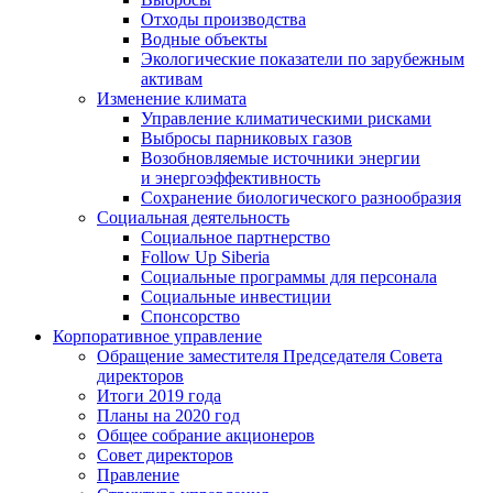
Отходы производства
Водные объекты
Экологические показатели по зарубежным
активам
Изменение климата
Управление климатическими рисками
Выбросы парниковых газов
Возобновляемые источники энергии
и энергоэффективность
Сохранение биологического разнообразия
Социальная деятельность
Социальное партнерство
Follow Up Siberia
Социальные программы для персонала
Социальные инвестиции
Спонсорство
Корпоративное управление
Обращение заместителя Председателя Совета
директоров
Итоги 2019 года
Планы на 2020 год
Общее собрание акционеров
Совет директоров
Правление