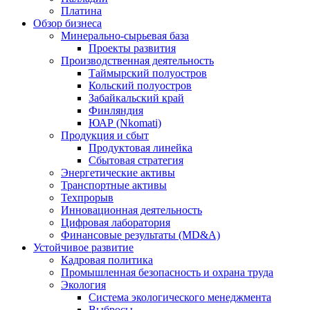
Платина
Обзор бизнеса
Минерально-сырьевая база
Проекты развития
Производственная деятельность
Таймырский полуостров
Кольский полуостров
Забайкальский край
Финляндия
ЮАР (Nkomati)
Продукция и сбыт
Продуктовая линейка
Сбытовая стратегия
Энергетические активы
Транспортные активы
Техпрорыв
Инновационная деятельность
Цифровая лаборатория
Финансовые результаты (MD&A)
Устойчивое развитие
Кадровая политика
Промышленная безопасность и охрана труда
Экология
Система экологического менеджмента
Выбросы