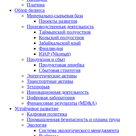
Платина
Обзор бизнеса
Минерально-сырьевая база
Проекты развития
Производственная деятельность
Таймырский полуостров
Кольский полуостров
Забайкальский край
Финляндия
ЮАР (Nkomati)
Продукция и сбыт
Продуктовая линейка
Сбытовая стратегия
Энергетические активы
Транспортные активы
Техпрорыв
Инновационная деятельность
Цифровая лаборатория
Финансовые результаты (MD&A)
Устойчивое развитие
Кадровая политика
Промышленная безопасность и охрана труда
Экология
Система экологического менеджмента
Выбросы