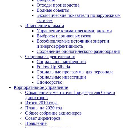
Отходы производства
Водные объекты
Экологические показатели по зарубежным
активам
Изменение климата
Управление климатическими рисками
Выбросы парниковых газов
Возобновляемые источники энергии
и энергоэффективность
Сохранение биологического разнообразия
Социальная деятельность
Социальное партнерство
Follow Up Siberia
Социальные программы для персонала
Социальные инвестиции
Спонсорство
Корпоративное управление
Обращение заместителя Председателя Совета
директоров
Итоги 2019 года
Планы на 2020 год
Общее собрание акционеров
Совет директоров
Правление