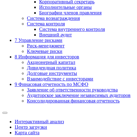
Корпоративный секретарь
Исполнительные органы
Биографии членов правления
Система вознаграждения
Система контроля
Система внутреннего контроля
Внешний аудит
7
Управление рисками
Риск-менеджмент
Ключевые риски
8
Информация для инвесторов
Акционерный капитал
Дивидендная политика
Долговые инструменты
Взаимодействие с инвеcторами
9
Финасовая отчетность по МСФО
Заявление об ответственности руководства
Аудиторское заключение независимых аудиторов
Консолидированная финансовая отчетность
Интерактивный анализ
Центр загрузки
Карта сайта