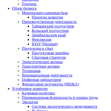
Платина
Обзор бизнеса
Минерально-сырьевая база
Проекты развития
Производственная деятельность
Таймырский полуостров
Кольский полуостров
Забайкальский край
Финляндия
ЮАР (Nkomati)
Продукция и сбыт
Продуктовая линейка
Сбытовая стратегия
Энергетические активы
Транспортные активы
Техпрорыв
Инновационная деятельность
Цифровая лаборатория
Финансовые результаты (MD&A)
Устойчивое развитие
Кадровая политика
Промышленная безопасность и охрана труда
Экология
Система экологического менеджмента
Выбросы