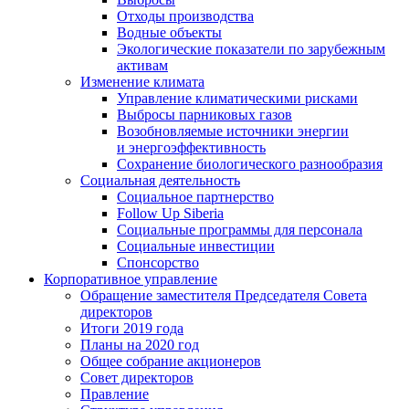
Отходы производства
Водные объекты
Экологические показатели по зарубежным
активам
Изменение климата
Управление климатическими рисками
Выбросы парниковых газов
Возобновляемые источники энергии
и энергоэффективность
Сохранение биологического разнообразия
Социальная деятельность
Социальное партнерство
Follow Up Siberia
Социальные программы для персонала
Социальные инвестиции
Спонсорство
Корпоративное управление
Обращение заместителя Председателя Совета
директоров
Итоги 2019 года
Планы на 2020 год
Общее собрание акционеров
Совет директоров
Правление