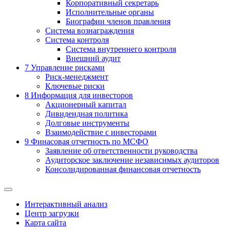
Корпоративный секретарь
Исполнительные органы
Биографии членов правления
Система вознаграждения
Система контроля
Система внутреннего контроля
Внешний аудит
7
Управление рисками
Риск-менеджмент
Ключевые риски
8
Информация для инвесторов
Акционерный капитал
Дивидендная политика
Долговые инструменты
Взаимодействие с инвеcторами
9
Финасовая отчетность по МСФО
Заявление об ответственности руководства
Аудиторское заключение независимых аудиторов
Консолидированная финансовая отчетность
Интерактивный анализ
Центр загрузки
Карта сайта