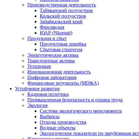
Производственная деятельность
Таймырский полуостров
Кольский полуостров
Забайкальский край
Финляндия
ЮАР (Nkomati)
Продукция и сбыт
Продуктовая линейка
Сбытовая стратегия
Энергетические активы
Транспортные активы
Техпрорыв
Инновационная деятельность
Цифровая лаборатория
Финансовые результаты (MD&A)
Устойчивое развитие
Кадровая политика
Промышленная безопасность и охрана труда
Экология
Система экологического менеджмента
Выбросы
Отходы производства
Водные объекты
Экологические показатели по зарубежным ак
Изменение климата