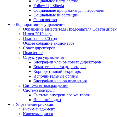
Социальное партнерство
Follow Up Siberia
Социальные программы для персонала
Социальные инвестиции
Спонсорство
6
Корпоративное управление
Обращение заместителя Председателя Совета дирек
Итоги 2019 года
Планы на 2020 год
Общее собрание акционеров
Совет директоров
Правление
Структура управления
Биографии членов совета директоров
Комитеты совета директоров
Корпоративный секретарь
Исполнительные органы
Биографии членов правления
Система вознаграждения
Система контроля
Система внутреннего контроля
Внешний аудит
7
Управление рисками
Риск-менеджмент
Ключевые риски