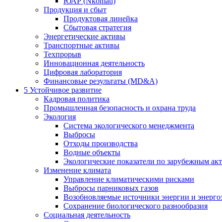
ЮАР (Nkomati)
Продукция и сбыт
Продуктовая линейка
Сбытовая стратегия
Энергетические активы
Транспортные активы
Техпрорыв
Инновационная деятельность
Цифровая лаборатория
Финансовые результаты (MD&A)
5
Устойчивое развитие
Кадровая политика
Промышленная безопасность и охрана труда
Экология
Система экологического менеджмента
Выбросы
Отходы производства
Водные объекты
Экологические показатели по зарубежным ак
Изменение климата
Управление климатическими рисками
Выбросы парниковых газов
Возобновляемые источники энергии и энерго
Сохранение биологического разнообразия
Социальная деятельность