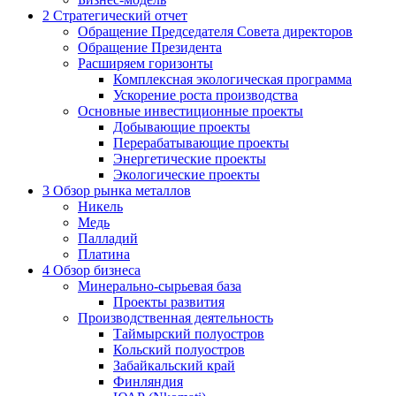
2
Стратегический отчет
Обращение Председателя Совета директоров
Обращение Президента
Расширяем горизонты
Комплексная экологическая программа
Ускорение роста производства
Основные инвестиционные проекты
Добывающие проекты
Перерабатывающие проекты
Энергетические проекты
Экологические проекты
3
Обзор рынка металлов
Никель
Медь
Палладий
Платина
4
Обзор бизнеса
Минерально-сырьевая база
Проекты развития
Производственная деятельность
Таймырский полуостров
Кольский полуостров
Забайкальский край
Финляндия