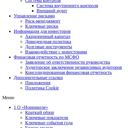
Система контроля
Система внутреннего контроля
Внешний аудит
Управление рисками
Риск-менеджмент
Ключевые риски
Информация для инвесторов
Акционерный капитал
Дивидендная политика
Долговые инструменты
Взаимодействие с инвеcторами
Финасовая отчетность по МСФО
Заявление об ответственности руководства
Аудиторское заключение независимых аудиторов
Консолидированная финансовая отчетность
Дополнительные ссылки
Приложения
Политика Cookie
Меню
1
О «Норникеле»
Краткий обзор
Ключевые показатели
Ключевые события года
Бизнес-модель