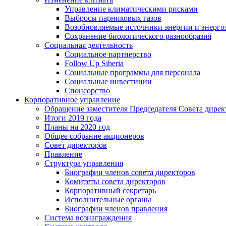
Управление климатическими рисками
Выбросы парниковых газов
Возобновляемые источники энергии и энерго
Сохранение биологического разнообразия
Социальная деятельность
Социальное партнерство
Follow Up Siberia
Социальные программы для персонала
Социальные инвестиции
Спонсорство
Корпоративное управление
Обращение заместителя Председателя Совета дирек
Итоги 2019 года
Планы на 2020 год
Общее собрание акционеров
Совет директоров
Правление
Структура управления
Биографии членов совета директоров
Комитеты совета директоров
Корпоративный секретарь
Исполнительные органы
Биографии членов правления
Система вознаграждения