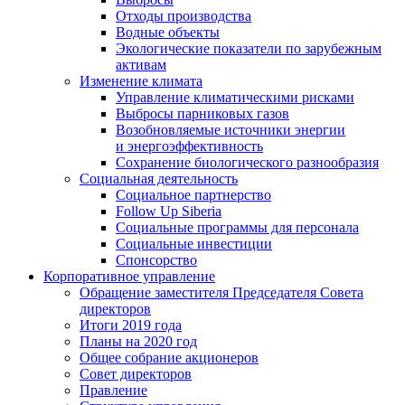
Отходы производства
Водные объекты
Экологические показатели по зарубежным
активам
Изменение климата
Управление климатическими рисками
Выбросы парниковых газов
Возобновляемые источники энергии
и энергоэффективность
Сохранение биологического разнообразия
Социальная деятельность
Социальное партнерство
Follow Up Siberia
Социальные программы для персонала
Социальные инвестиции
Спонсорство
Корпоративное управление
Обращение заместителя Председателя Совета
директоров
Итоги 2019 года
Планы на 2020 год
Общее собрание акционеров
Совет директоров
Правление