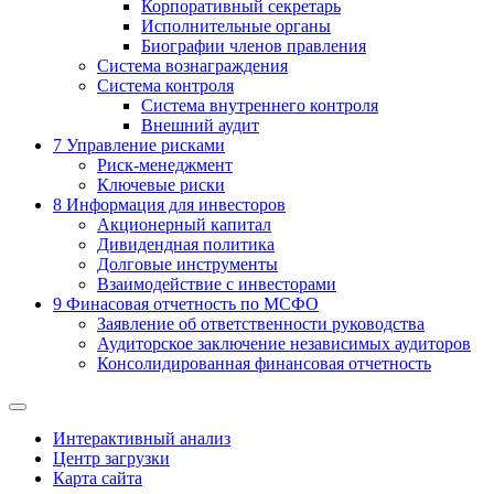
Корпоративный секретарь
Исполнительные органы
Биографии членов правления
Система вознаграждения
Система контроля
Система внутреннего контроля
Внешний аудит
7
Управление рисками
Риск-менеджмент
Ключевые риски
8
Информация для инвесторов
Акционерный капитал
Дивидендная политика
Долговые инструменты
Взаимодействие с инвеcторами
9
Финасовая отчетность по МСФО
Заявление об ответственности руководства
Аудиторское заключение независимых аудиторов
Консолидированная финансовая отчетность
Интерактивный анализ
Центр загрузки
Карта сайта