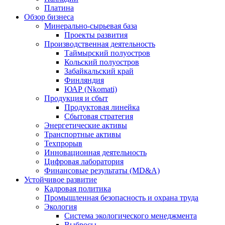
Платина
Обзор бизнеса
Минерально-сырьевая база
Проекты развития
Производственная деятельность
Таймырский полуостров
Кольский полуостров
Забайкальский край
Финляндия
ЮАР (Nkomati)
Продукция и сбыт
Продуктовая линейка
Сбытовая стратегия
Энергетические активы
Транспортные активы
Техпрорыв
Инновационная деятельность
Цифровая лаборатория
Финансовые результаты (MD&A)
Устойчивое развитие
Кадровая политика
Промышленная безопасность и охрана труда
Экология
Система экологического менеджмента
Выбросы