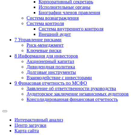
Корпоративный секретарь
Исполнительные органы
Биографии членов правления
Система вознаграждения
Система контроля
Система внутреннего контроля
Внешний аудит
7
Управление рисками
Риск-менеджмент
Ключевые риски
8
Информация для инвесторов
Акционерный капитал
Дивидендная политика
Долговые инструменты
Взаимодействие с инвеcторами
9
Финасовая отчетность по МСФО
Заявление об ответственности руководства
Аудиторское заключение независимых аудиторов
Консолидированная финансовая отчетность
Интерактивный анализ
Центр загрузки
Карта сайта