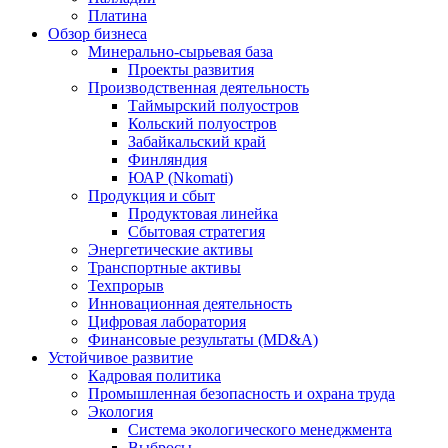
Платина
Обзор бизнеса
Минерально-сырьевая база
Проекты развития
Производственная деятельность
Таймырский полуостров
Кольский полуостров
Забайкальский край
Финляндия
ЮАР (Nkomati)
Продукция и сбыт
Продуктовая линейка
Сбытовая стратегия
Энергетические активы
Транспортные активы
Техпрорыв
Инновационная деятельность
Цифровая лаборатория
Финансовые результаты (MD&A)
Устойчивое развитие
Кадровая политика
Промышленная безопасность и охрана труда
Экология
Система экологического менеджмента
Выбросы