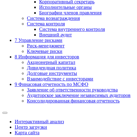
Корпоративный секретарь
Исполнительные органы
Биографии членов правления
Система вознаграждения
Система контроля
Система внутреннего контроля
Внешний аудит
7
Управление рисками
Риск-менеджмент
Ключевые риски
8
Информация для инвесторов
Акционерный капитал
Дивидендная политика
Долговые инструменты
Взаимодействие с инвеcторами
9
Финасовая отчетность по МСФО
Заявление об ответственности руководства
Аудиторское заключение независимых аудиторов
Консолидированная финансовая отчетность
Интерактивный анализ
Центр загрузки
Карта сайта