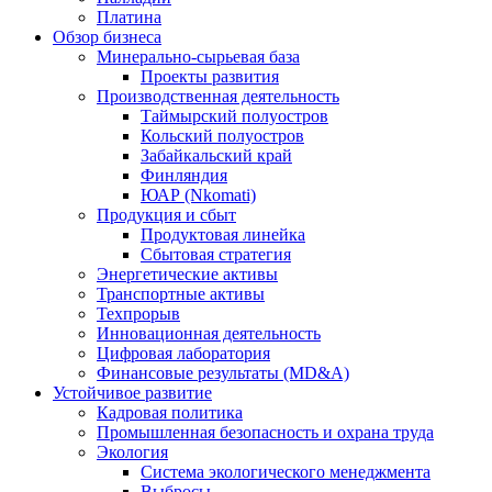
Платина
Обзор бизнеса
Минерально-сырьевая база
Проекты развития
Производственная деятельность
Таймырский полуостров
Кольский полуостров
Забайкальский край
Финляндия
ЮАР (Nkomati)
Продукция и сбыт
Продуктовая линейка
Сбытовая стратегия
Энергетические активы
Транспортные активы
Техпрорыв
Инновационная деятельность
Цифровая лаборатория
Финансовые результаты (MD&A)
Устойчивое развитие
Кадровая политика
Промышленная безопасность и охрана труда
Экология
Система экологического менеджмента
Выбросы