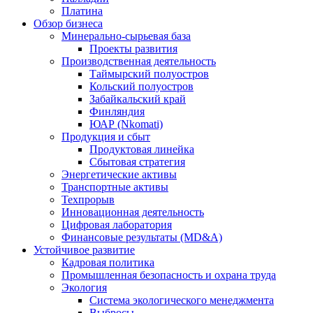
Платина
Обзор бизнеса
Минерально-сырьевая база
Проекты развития
Производственная деятельность
Таймырский полуостров
Кольский полуостров
Забайкальский край
Финляндия
ЮАР (Nkomati)
Продукция и сбыт
Продуктовая линейка
Сбытовая стратегия
Энергетические активы
Транспортные активы
Техпрорыв
Инновационная деятельность
Цифровая лаборатория
Финансовые результаты (MD&A)
Устойчивое развитие
Кадровая политика
Промышленная безопасность и охрана труда
Экология
Система экологического менеджмента
Выбросы