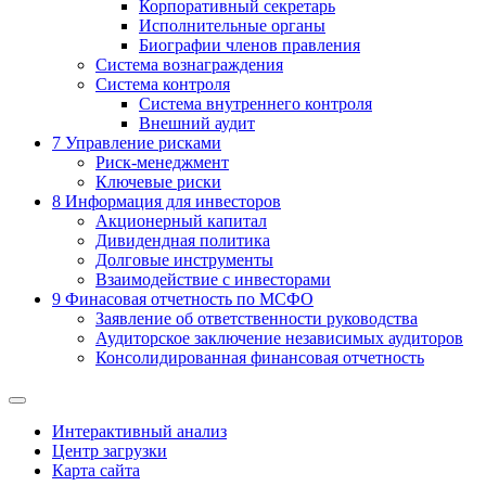
Корпоративный секретарь
Исполнительные органы
Биографии членов правления
Система вознаграждения
Система контроля
Система внутреннего контроля
Внешний аудит
7
Управление рисками
Риск-менеджмент
Ключевые риски
8
Информация для инвесторов
Акционерный капитал
Дивидендная политика
Долговые инструменты
Взаимодействие с инвеcторами
9
Финасовая отчетность по МСФО
Заявление об ответственности руководства
Аудиторское заключение независимых аудиторов
Консолидированная финансовая отчетность
Интерактивный анализ
Центр загрузки
Карта сайта