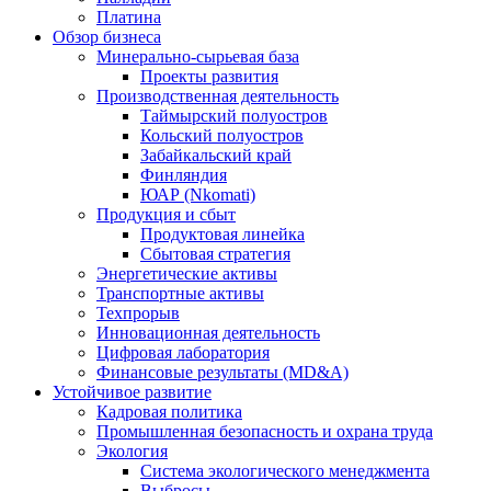
Платина
Обзор бизнеса
Минерально-сырьевая база
Проекты развития
Производственная деятельность
Таймырский полуостров
Кольский полуостров
Забайкальский край
Финляндия
ЮАР (Nkomati)
Продукция и сбыт
Продуктовая линейка
Сбытовая стратегия
Энергетические активы
Транспортные активы
Техпрорыв
Инновационная деятельность
Цифровая лаборатория
Финансовые результаты (MD&A)
Устойчивое развитие
Кадровая политика
Промышленная безопасность и охрана труда
Экология
Система экологического менеджмента
Выбросы