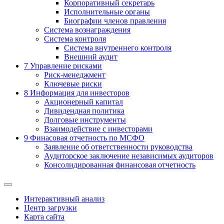
Корпоративный секретарь
Исполнительные органы
Биографии членов правления
Система вознаграждения
Система контроля
Система внутреннего контроля
Внешний аудит
7
Управление рисками
Риск-менеджмент
Ключевые риски
8
Информация для инвесторов
Акционерный капитал
Дивидендная политика
Долговые инструменты
Взаимодействие с инвеcторами
9
Финасовая отчетность по МСФО
Заявление об ответственности руководства
Аудиторское заключение независимых аудиторов
Консолидированная финансовая отчетность
Интерактивный анализ
Центр загрузки
Карта сайта