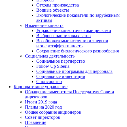
Отходы производства
Водные объекты
Экологические показатели по зарубежным
активам
Изменение климата
Управление климатическими рисками
Выбросы парниковых газов
Возобновляемые источники энергии
и энергоэффективность
Сохранение биологического разнообразия
Социальная деятельность
Социальное партнерство
Follow Up Siberia
Социальные программы для персонала
Социальные инвестиции
Спонсорство
Корпоративное управление
Обращение заместителя Председателя Совета
директоров
Итоги 2019 года
Планы на 2020 год
Общее собрание акционеров
Совет директоров
Правление