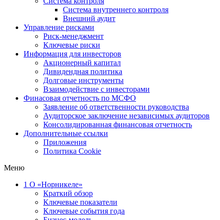
Система контроля
Система внутреннего контроля
Внешний аудит
Управление рисками
Риск-менеджмент
Ключевые риски
Информация для инвесторов
Акционерный капитал
Дивидендная политика
Долговые инструменты
Взаимодействие с инвеcторами
Финасовая отчетность по МСФО
Заявление об ответственности руководства
Аудиторское заключение независимых аудиторов
Консолидированная финансовая отчетность
Дополнительные ссылки
Приложения
Политика Cookie
Меню
1
О «Норникеле»
Краткий обзор
Ключевые показатели
Ключевые события года
Бизнес-модель