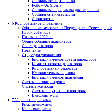
Социальное партнерство
Follow Up Siberia
Социальные программы для персонала
Социальные инвестиции
Спонсорство
6
Корпоративное управление
Обращение заместителя Председателя Совета дирек
Итоги 2019 года
Планы на 2020 год
Общее собрание акционеров
Совет директоров
Правление
Структура управления
Биографии членов совета директоров
Комитеты совета директоров
Корпоративный секретарь
Исполнительные органы
Биографии членов правления
Система вознаграждения
Система контроля
Система внутреннего контроля
Внешний аудит
7
Управление рисками
Риск-менеджмент
Ключевые риски