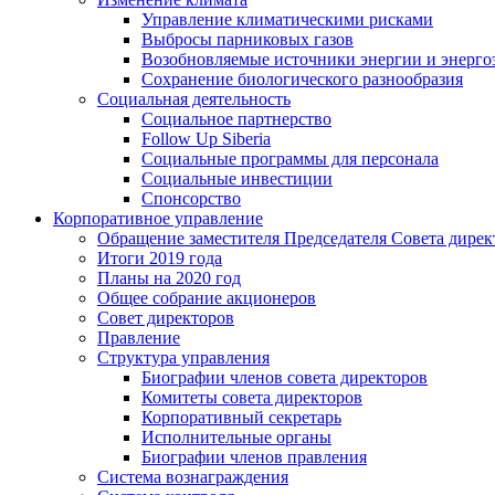
Управление климатическими рисками
Выбросы парниковых газов
Возобновляемые источники энергии и энерго
Сохранение биологического разнообразия
Социальная деятельность
Социальное партнерство
Follow Up Siberia
Социальные программы для персонала
Социальные инвестиции
Спонсорство
Корпоративное управление
Обращение заместителя Председателя Совета дирек
Итоги 2019 года
Планы на 2020 год
Общее собрание акционеров
Совет директоров
Правление
Структура управления
Биографии членов совета директоров
Комитеты совета директоров
Корпоративный секретарь
Исполнительные органы
Биографии членов правления
Система вознаграждения