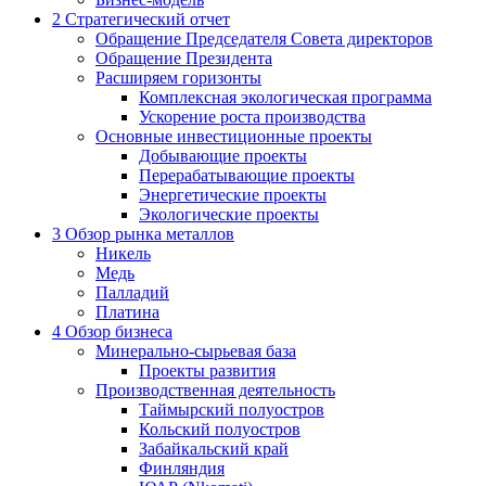
2
Стратегический отчет
Обращение Председателя Совета директоров
Обращение Президента
Расширяем горизонты
Комплексная экологическая программа
Ускорение роста производства
Основные инвестиционные проекты
Добывающие проекты
Перерабатывающие проекты
Энергетические проекты
Экологические проекты
3
Обзор рынка металлов
Никель
Медь
Палладий
Платина
4
Обзор бизнеса
Минерально-сырьевая база
Проекты развития
Производственная деятельность
Таймырский полуостров
Кольский полуостров
Забайкальский край
Финляндия