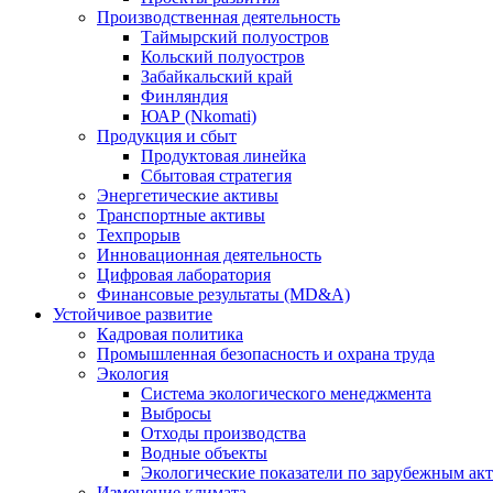
Производственная деятельность
Таймырский полуостров
Кольский полуостров
Забайкальский край
Финляндия
ЮАР (Nkomati)
Продукция и сбыт
Продуктовая линейка
Сбытовая стратегия
Энергетические активы
Транспортные активы
Техпрорыв
Инновационная деятельность
Цифровая лаборатория
Финансовые результаты (MD&A)
Устойчивое развитие
Кадровая политика
Промышленная безопасность и охрана труда
Экология
Система экологического менеджмента
Выбросы
Отходы производства
Водные объекты
Экологические показатели по зарубежным ак
Изменение климата