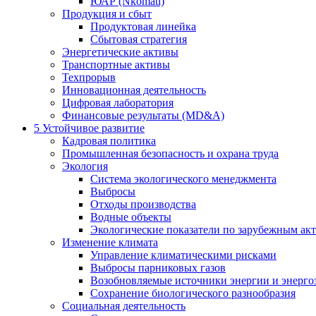
ЮАР (Nkomati)
Продукция и сбыт
Продуктовая линейка
Сбытовая стратегия
Энергетические активы
Транспортные активы
Техпрорыв
Инновационная деятельность
Цифровая лаборатория
Финансовые результаты (MD&A)
5
Устойчивое развитие
Кадровая политика
Промышленная безопасность и охрана труда
Экология
Система экологического менеджмента
Выбросы
Отходы производства
Водные объекты
Экологические показатели по зарубежным ак
Изменение климата
Управление климатическими рисками
Выбросы парниковых газов
Возобновляемые источники энергии и энерго
Сохранение биологического разнообразия
Социальная деятельность