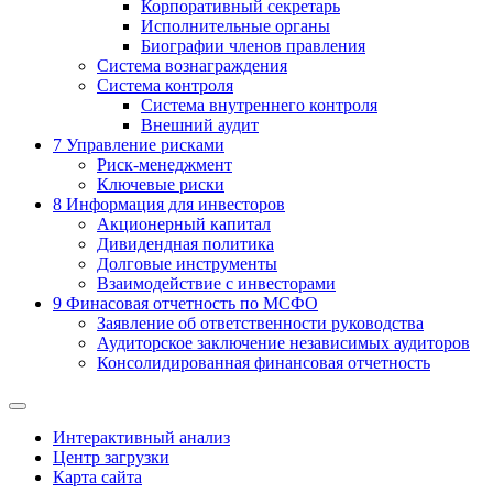
Корпоративный секретарь
Исполнительные органы
Биографии членов правления
Система вознаграждения
Система контроля
Система внутреннего контроля
Внешний аудит
7
Управление рисками
Риск-менеджмент
Ключевые риски
8
Информация для инвесторов
Акционерный капитал
Дивидендная политика
Долговые инструменты
Взаимодействие с инвеcторами
9
Финасовая отчетность по МСФО
Заявление об ответственности руководства
Аудиторское заключение независимых аудиторов
Консолидированная финансовая отчетность
Интерактивный анализ
Центр загрузки
Карта сайта