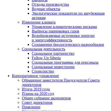
Отходы производства
Водные объекты
Экологические показатели по зарубежным
активам
Изменение климата
Управление климатическими рисками
Выбросы парниковых газов
Возобновляемые источники энергии
и энергоэффективность
Сохранение биологического разнообразия
Социальная деятельность
Социальное партнерство
Follow Up Siberia
Социальные программы для персонала
Социальные инвестиции
Спонсорство
Корпоративное управление
Обращение заместителя Председателя Совета
директоров
Итоги 2019 года
Планы на 2020 год
Общее собрание акционеров
Совет директоров
Правление