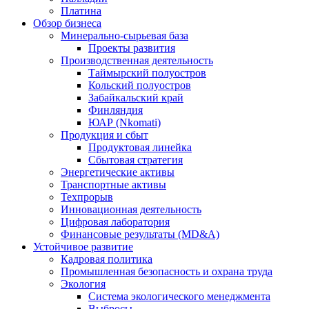
Платина
Обзор бизнеса
Минерально-сырьевая база
Проекты развития
Производственная деятельность
Таймырский полуостров
Кольский полуостров
Забайкальский край
Финляндия
ЮАР (Nkomati)
Продукция и сбыт
Продуктовая линейка
Сбытовая стратегия
Энергетические активы
Транспортные активы
Техпрорыв
Инновационная деятельность
Цифровая лаборатория
Финансовые результаты (MD&A)
Устойчивое развитие
Кадровая политика
Промышленная безопасность и охрана труда
Экология
Система экологического менеджмента
Выбросы