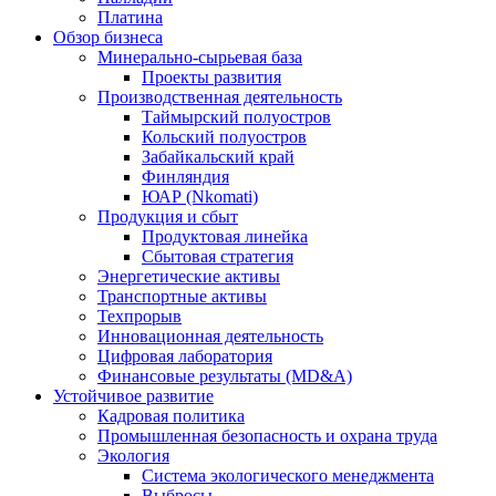
Платина
Обзор бизнеса
Минерально-сырьевая база
Проекты развития
Производственная деятельность
Таймырский полуостров
Кольский полуостров
Забайкальский край
Финляндия
ЮАР (Nkomati)
Продукция и сбыт
Продуктовая линейка
Сбытовая стратегия
Энергетические активы
Транспортные активы
Техпрорыв
Инновационная деятельность
Цифровая лаборатория
Финансовые результаты (MD&A)
Устойчивое развитие
Кадровая политика
Промышленная безопасность и охрана труда
Экология
Система экологического менеджмента
Выбросы