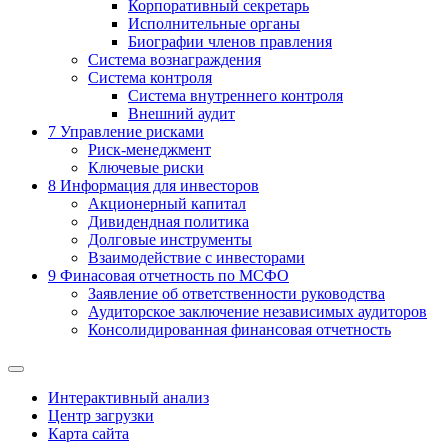
Корпоративный секретарь
Исполнительные органы
Биографии членов правления
Система вознаграждения
Система контроля
Система внутреннего контроля
Внешний аудит
7
Управление рисками
Риск-менеджмент
Ключевые риски
8
Информация для инвесторов
Акционерный капитал
Дивидендная политика
Долговые инструменты
Взаимодействие с инвеcторами
9
Финасовая отчетность по МСФО
Заявление об ответственности руководства
Аудиторское заключение независимых аудиторов
Консолидированная финансовая отчетность
Интерактивный анализ
Центр загрузки
Карта сайта