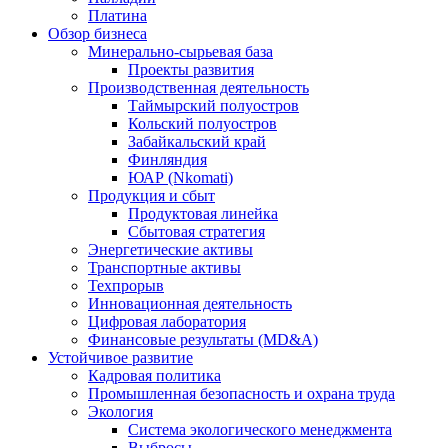
Платина
Обзор бизнеса
Минерально-сырьевая база
Проекты развития
Производственная деятельность
Таймырский полуостров
Кольский полуостров
Забайкальский край
Финляндия
ЮАР (Nkomati)
Продукция и сбыт
Продуктовая линейка
Сбытовая стратегия
Энергетические активы
Транспортные активы
Техпрорыв
Инновационная деятельность
Цифровая лаборатория
Финансовые результаты (MD&A)
Устойчивое развитие
Кадровая политика
Промышленная безопасность и охрана труда
Экология
Система экологического менеджмента
Выбросы