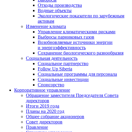
Отходы производства
Водные объекты
Экологические показатели по зарубежным
активам
Изменение климата
Управление климатическими рисками
Выбросы парниковых газов
Возобновляемые источники энергии
и энергоэффективность
Сохранение биологического разнообразия
Социальная деятельность
Социальное партнерство
Follow Up Siberia
Социальные программы для персонала
Социальные инвестиции
Спонсорство
Корпоративное управление
Обращение заместителя Председателя Совета
директоров
Итоги 2019 года
Планы на 2020 год
Общее собрание акционеров
Совет директоров
Правление