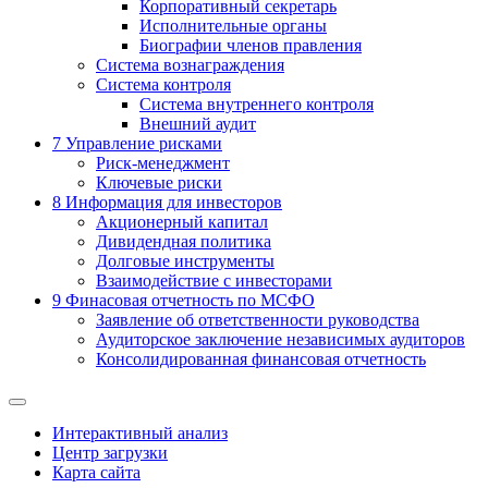
Корпоративный секретарь
Исполнительные органы
Биографии членов правления
Система вознаграждения
Система контроля
Система внутреннего контроля
Внешний аудит
7
Управление рисками
Риск-менеджмент
Ключевые риски
8
Информация для инвесторов
Акционерный капитал
Дивидендная политика
Долговые инструменты
Взаимодействие с инвеcторами
9
Финасовая отчетность по МСФО
Заявление об ответственности руководства
Аудиторское заключение независимых аудиторов
Консолидированная финансовая отчетность
Интерактивный анализ
Центр загрузки
Карта сайта