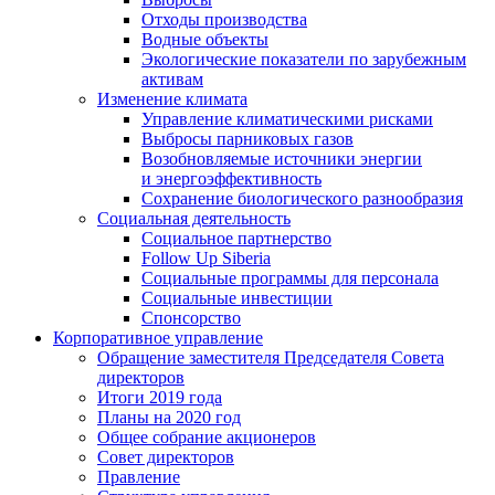
Отходы производства
Водные объекты
Экологические показатели по зарубежным
активам
Изменение климата
Управление климатическими рисками
Выбросы парниковых газов
Возобновляемые источники энергии
и энергоэффективность
Сохранение биологического разнообразия
Социальная деятельность
Социальное партнерство
Follow Up Siberia
Социальные программы для персонала
Социальные инвестиции
Спонсорство
Корпоративное управление
Обращение заместителя Председателя Совета
директоров
Итоги 2019 года
Планы на 2020 год
Общее собрание акционеров
Совет директоров
Правление