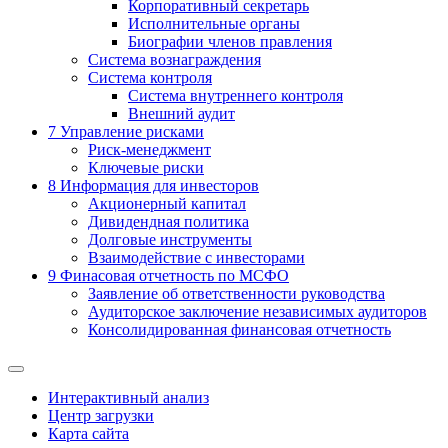
Корпоративный секретарь
Исполнительные органы
Биографии членов правления
Система вознаграждения
Система контроля
Система внутреннего контроля
Внешний аудит
7
Управление рисками
Риск-менеджмент
Ключевые риски
8
Информация для инвесторов
Акционерный капитал
Дивидендная политика
Долговые инструменты
Взаимодействие с инвеcторами
9
Финасовая отчетность по МСФО
Заявление об ответственности руководства
Аудиторское заключение независимых аудиторов
Консолидированная финансовая отчетность
Интерактивный анализ
Центр загрузки
Карта сайта