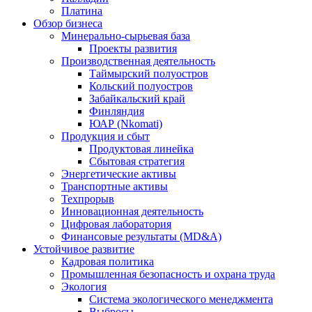
Платина
Обзор бизнеса
Минерально-сырьевая база
Проекты развития
Производственная деятельность
Таймырский полуостров
Кольский полуостров
Забайкальский край
Финляндия
ЮАР (Nkomati)
Продукция и сбыт
Продуктовая линейка
Сбытовая стратегия
Энергетические активы
Транспортные активы
Техпрорыв
Инновационная деятельность
Цифровая лаборатория
Финансовые результаты (MD&A)
Устойчивое развитие
Кадровая политика
Промышленная безопасность и охрана труда
Экология
Система экологического менеджмента
Выбросы