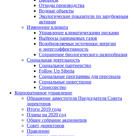
Отходы производства
Водные объекты
Экологические показатели по зарубежным
активам
Изменение климата
Управление климатическими рисками
Выбросы парниковых газов
Возобновляемые источники энергии
и энергоэффективность
Сохранение биологического разнообразия
Социальная деятельность
Социальное партнерство
Follow Up Siberia
Социальные программы для персонала
Социальные инвестиции
Спонсорство
Корпоративное управление
Обращение заместителя Председателя Совета
директоров
Итоги 2019 года
Планы на 2020 год
Общее собрание акционеров
Совет директоров
Правление