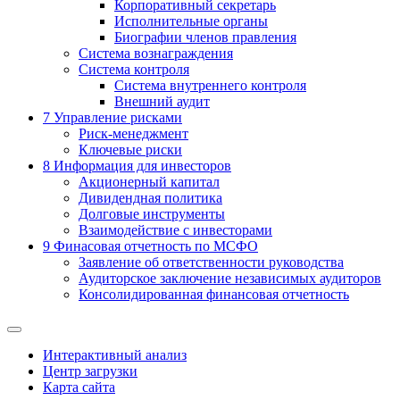
Корпоративный секретарь
Исполнительные органы
Биографии членов правления
Система вознаграждения
Система контроля
Система внутреннего контроля
Внешний аудит
7
Управление рисками
Риск-менеджмент
Ключевые риски
8
Информация для инвесторов
Акционерный капитал
Дивидендная политика
Долговые инструменты
Взаимодействие с инвеcторами
9
Финасовая отчетность по МСФО
Заявление об ответственности руководства
Аудиторское заключение независимых аудиторов
Консолидированная финансовая отчетность
Интерактивный анализ
Центр загрузки
Карта сайта