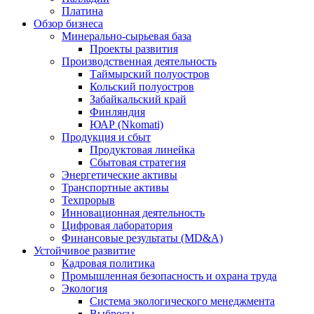
Платина
Обзор бизнеса
Минерально-сырьевая база
Проекты развития
Производственная деятельность
Таймырский полуостров
Кольский полуостров
Забайкальский край
Финляндия
ЮАР (Nkomati)
Продукция и сбыт
Продуктовая линейка
Сбытовая стратегия
Энергетические активы
Транспортные активы
Техпрорыв
Инновационная деятельность
Цифровая лаборатория
Финансовые результаты (MD&A)
Устойчивое развитие
Кадровая политика
Промышленная безопасность и охрана труда
Экология
Система экологического менеджмента
Выбросы