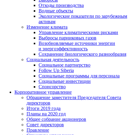
Отходы производства
Водные объекты
Экологические показатели по зарубежным
активам
Изменение климата
Управление климатическими рисками
Выбросы парниковых газов
Возобновляемые источники энергии
и энергоэффективность
Сохранение биологического разнообразия
Социальная деятельность
Социальное партнерство
Follow Up Siberia
Социальные программы для персонала
Социальные инвестиции
Спонсорство
Корпоративное управление
Обращение заместителя Председателя Совета
директоров
Итоги 2019 года
Планы на 2020 год
Общее собрание акционеров
Совет директоров
Правление