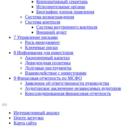
Корпоративный секретарь
Исполнительные органы
Биографии членов правления
Система вознаграждения
Система контроля
Система внутреннего контроля
Внешний аудит
7
Управление рисками
Риск-менеджмент
Ключевые риски
8
Информация для инвесторов
Акционерный капитал
Дивидендная политика
Долговые инструменты
Взаимодействие с инвеcторами
9
Финасовая отчетность по МСФО
Заявление об ответственности руководства
Аудиторское заключение независимых аудиторов
Консолидированная финансовая отчетность
Интерактивный анализ
Центр загрузки
Карта сайта