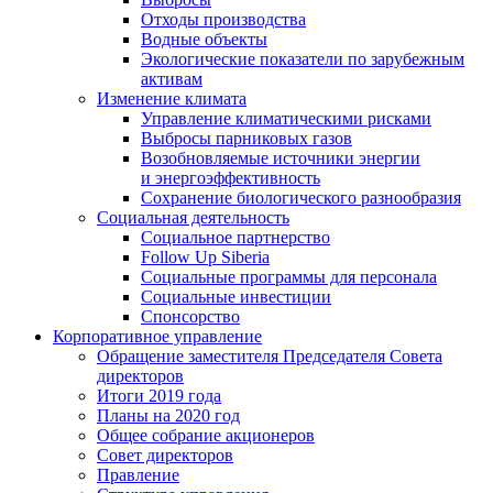
Отходы производства
Водные объекты
Экологические показатели по зарубежным
активам
Изменение климата
Управление климатическими рисками
Выбросы парниковых газов
Возобновляемые источники энергии
и энергоэффективность
Сохранение биологического разнообразия
Социальная деятельность
Социальное партнерство
Follow Up Siberia
Социальные программы для персонала
Социальные инвестиции
Спонсорство
Корпоративное управление
Обращение заместителя Председателя Совета
директоров
Итоги 2019 года
Планы на 2020 год
Общее собрание акционеров
Совет директоров
Правление