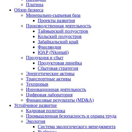
Платина
Обзор бизнеса
Минерально-сырьевая база
Проекты развития
Производственная деятельность
Таймырский полуостров
Кольский полуостров
Забайкальский край
Финляндия
ЮАР (Nkomati)
Продукция и сбыт
Продуктовая линейка
Сбытовая стратегия
Энергетические активы
Транспортные активы
Техпрорыв
Инновационная деятельность
Цифровая лаборатория
Финансовые результаты (MD&A)
Устойчивое развитие
Кадровая политика
Промышленная безопасность и охрана труда
Экология
Система экологического менеджмента
Выбросы