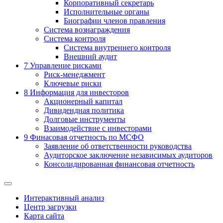
Корпоративный секретарь
Исполнительные органы
Биографии членов правления
Система вознаграждения
Система контроля
Система внутреннего контроля
Внешний аудит
7
Управление рисками
Риск-менеджмент
Ключевые риски
8
Информация для инвесторов
Акционерный капитал
Дивидендная политика
Долговые инструменты
Взаимодействие с инвеcторами
9
Финасовая отчетность по МСФО
Заявление об ответственности руководства
Аудиторское заключение независимых аудиторов
Консолидированная финансовая отчетность
Интерактивный анализ
Центр загрузки
Карта сайта