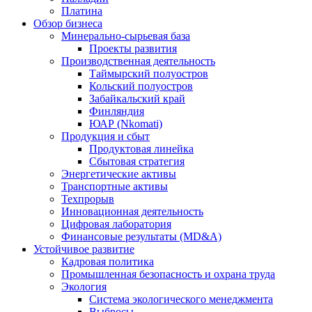
Платина
Обзор бизнеса
Минерально-сырьевая база
Проекты развития
Производственная деятельность
Таймырский полуостров
Кольский полуостров
Забайкальский край
Финляндия
ЮАР (Nkomati)
Продукция и сбыт
Продуктовая линейка
Сбытовая стратегия
Энергетические активы
Транспортные активы
Техпрорыв
Инновационная деятельность
Цифровая лаборатория
Финансовые результаты (MD&A)
Устойчивое развитие
Кадровая политика
Промышленная безопасность и охрана труда
Экология
Система экологического менеджмента
Выбросы