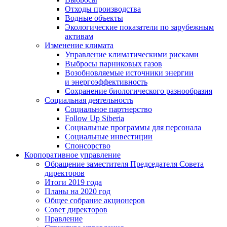
Отходы производства
Водные объекты
Экологические показатели по зарубежным
активам
Изменение климата
Управление климатическими рисками
Выбросы парниковых газов
Возобновляемые источники энергии
и энергоэффективность
Сохранение биологического разнообразия
Социальная деятельность
Социальное партнерство
Follow Up Siberia
Социальные программы для персонала
Социальные инвестиции
Спонсорство
Корпоративное управление
Обращение заместителя Председателя Совета
директоров
Итоги 2019 года
Планы на 2020 год
Общее собрание акционеров
Совет директоров
Правление