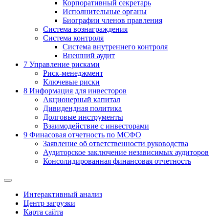
Корпоративный секретарь
Исполнительные органы
Биографии членов правления
Система вознаграждения
Система контроля
Система внутреннего контроля
Внешний аудит
7
Управление рисками
Риск-менеджмент
Ключевые риски
8
Информация для инвесторов
Акционерный капитал
Дивидендная политика
Долговые инструменты
Взаимодействие с инвеcторами
9
Финасовая отчетность по МСФО
Заявление об ответственности руководства
Аудиторское заключение независимых аудиторов
Консолидированная финансовая отчетность
Интерактивный анализ
Центр загрузки
Карта сайта