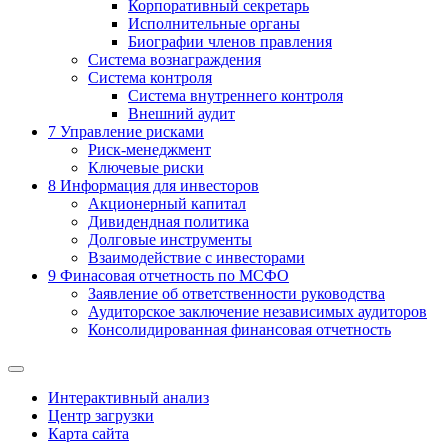
Корпоративный секретарь
Исполнительные органы
Биографии членов правления
Система вознаграждения
Система контроля
Система внутреннего контроля
Внешний аудит
7
Управление рисками
Риск-менеджмент
Ключевые риски
8
Информация для инвесторов
Акционерный капитал
Дивидендная политика
Долговые инструменты
Взаимодействие с инвеcторами
9
Финасовая отчетность по МСФО
Заявление об ответственности руководства
Аудиторское заключение независимых аудиторов
Консолидированная финансовая отчетность
Интерактивный анализ
Центр загрузки
Карта сайта