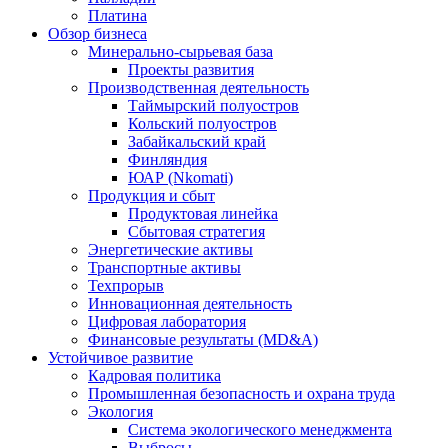
Платина
Обзор бизнеса
Минерально-сырьевая база
Проекты развития
Производственная деятельность
Таймырский полуостров
Кольский полуостров
Забайкальский край
Финляндия
ЮАР (Nkomati)
Продукция и сбыт
Продуктовая линейка
Сбытовая стратегия
Энергетические активы
Транспортные активы
Техпрорыв
Инновационная деятельность
Цифровая лаборатория
Финансовые результаты (MD&A)
Устойчивое развитие
Кадровая политика
Промышленная безопасность и охрана труда
Экология
Система экологического менеджмента
Выбросы