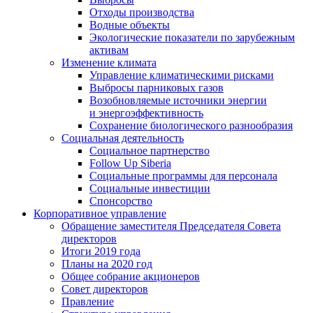
Отходы производства
Водные объекты
Экологические показатели по зарубежным
активам
Изменение климата
Управление климатическими рисками
Выбросы парниковых газов
Возобновляемые источники энергии
и энергоэффективность
Сохранение биологического разнообразия
Социальная деятельность
Социальное партнерство
Follow Up Siberia
Социальные программы для персонала
Социальные инвестиции
Спонсорство
Корпоративное управление
Обращение заместителя Председателя Совета
директоров
Итоги 2019 года
Планы на 2020 год
Общее собрание акционеров
Совет директоров
Правление