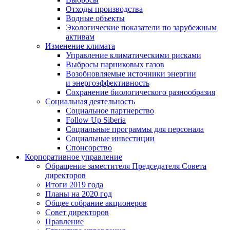
Отходы производства
Водные объекты
Экологические показатели по зарубежным
активам
Изменение климата
Управление климатическими рисками
Выбросы парниковых газов
Возобновляемые источники энергии
и энергоэффективность
Сохранение биологического разнообразия
Социальная деятельность
Социальное партнерство
Follow Up Siberia
Социальные программы для персонала
Социальные инвестиции
Спонсорство
Корпоративное управление
Обращение заместителя Председателя Совета
директоров
Итоги 2019 года
Планы на 2020 год
Общее собрание акционеров
Совет директоров
Правление