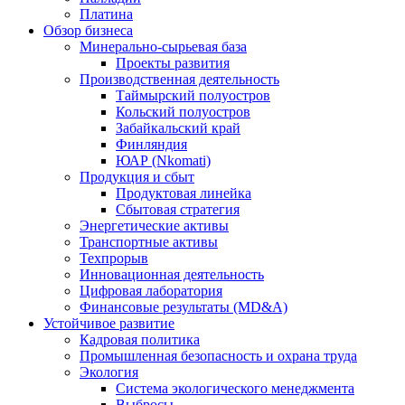
Платина
Обзор бизнеса
Минерально-сырьевая база
Проекты развития
Производственная деятельность
Таймырский полуостров
Кольский полуостров
Забайкальский край
Финляндия
ЮАР (Nkomati)
Продукция и сбыт
Продуктовая линейка
Сбытовая стратегия
Энергетические активы
Транспортные активы
Техпрорыв
Инновационная деятельность
Цифровая лаборатория
Финансовые результаты (MD&A)
Устойчивое развитие
Кадровая политика
Промышленная безопасность и охрана труда
Экология
Система экологического менеджмента
Выбросы