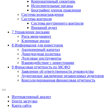
Корпоративный секретарь
Исполнительные органы
Биографии членов правления
Система вознаграждения
Система контроля
Система внутреннего контроля
Внешний аудит
7
Управление рисками
Риск-менеджмент
Ключевые риски
8
Информация для инвесторов
Акционерный капитал
Дивидендная политика
Долговые инструменты
Взаимодействие с инвеcторами
9
Финасовая отчетность по МСФО
Заявление об ответственности руководства
Аудиторское заключение независимых аудиторов
Консолидированная финансовая отчетность
Интерактивный анализ
Центр загрузки
Карта сайта