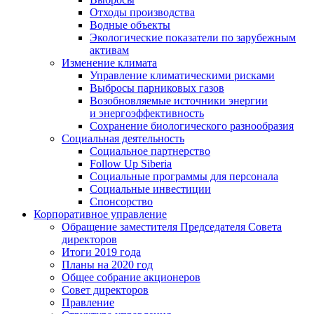
Отходы производства
Водные объекты
Экологические показатели по зарубежным
активам
Изменение климата
Управление климатическими рисками
Выбросы парниковых газов
Возобновляемые источники энергии
и энергоэффективность
Сохранение биологического разнообразия
Социальная деятельность
Социальное партнерство
Follow Up Siberia
Социальные программы для персонала
Социальные инвестиции
Спонсорство
Корпоративное управление
Обращение заместителя Председателя Совета
директоров
Итоги 2019 года
Планы на 2020 год
Общее собрание акционеров
Совет директоров
Правление