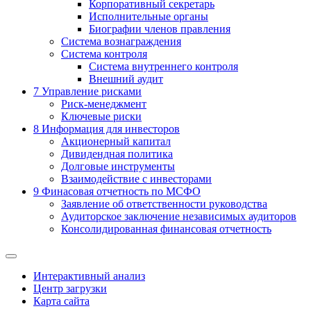
Корпоративный секретарь
Исполнительные органы
Биографии членов правления
Система вознаграждения
Система контроля
Система внутреннего контроля
Внешний аудит
7
Управление рисками
Риск-менеджмент
Ключевые риски
8
Информация для инвесторов
Акционерный капитал
Дивидендная политика
Долговые инструменты
Взаимодействие с инвеcторами
9
Финасовая отчетность по МСФО
Заявление об ответственности руководства
Аудиторское заключение независимых аудиторов
Консолидированная финансовая отчетность
Интерактивный анализ
Центр загрузки
Карта сайта