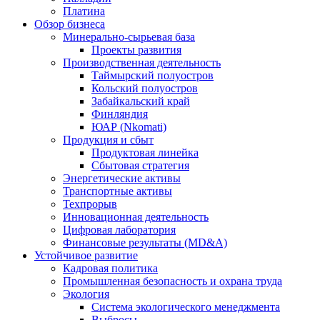
Платина
Обзор бизнеса
Минерально-сырьевая база
Проекты развития
Производственная деятельность
Таймырский полуостров
Кольский полуостров
Забайкальский край
Финляндия
ЮАР (Nkomati)
Продукция и сбыт
Продуктовая линейка
Сбытовая стратегия
Энергетические активы
Транспортные активы
Техпрорыв
Инновационная деятельность
Цифровая лаборатория
Финансовые результаты (MD&A)
Устойчивое развитие
Кадровая политика
Промышленная безопасность и охрана труда
Экология
Система экологического менеджмента
Выбросы