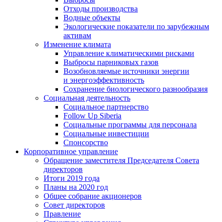
Отходы производства
Водные объекты
Экологические показатели по зарубежным
активам
Изменение климата
Управление климатическими рисками
Выбросы парниковых газов
Возобновляемые источники энергии
и энергоэффективность
Сохранение биологического разнообразия
Социальная деятельность
Социальное партнерство
Follow Up Siberia
Социальные программы для персонала
Социальные инвестиции
Спонсорство
Корпоративное управление
Обращение заместителя Председателя Совета
директоров
Итоги 2019 года
Планы на 2020 год
Общее собрание акционеров
Совет директоров
Правление