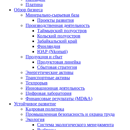
Платина
Обзор бизнеса
Минерально-сырьевая база
Проекты развития
Производственная деятельность
Таймырский полуостров
Кольский полуостров
Забайкальский край
Финляндия
ЮАР (Nkomati)
Продукция и сбыт
Продуктовая линейка
Сбытовая стратегия
Энергетические активы
Транспортные активы
Техпрорыв
Инновационная деятельность
Цифровая лаборатория
Финансовые результаты (MD&A)
Устойчивое развитие
Кадровая политика
Промышленная безопасность и охрана труда
Экология
Система экологического менеджмента
Выбросы