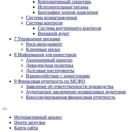
Корпоративный секретарь
Исполнительные органы
Биографии членов правления
Система вознаграждения
Система контроля
Система внутреннего контроля
Внешний аудит
7
Управление рисками
Риск-менеджмент
Ключевые риски
8
Информация для инвесторов
Акционерный капитал
Дивидендная политика
Долговые инструменты
Взаимодействие с инвеcторами
9
Финасовая отчетность по МСФО
Заявление об ответственности руководства
Аудиторское заключение независимых аудиторов
Консолидированная финансовая отчетность
Интерактивный анализ
Центр загрузки
Карта сайта