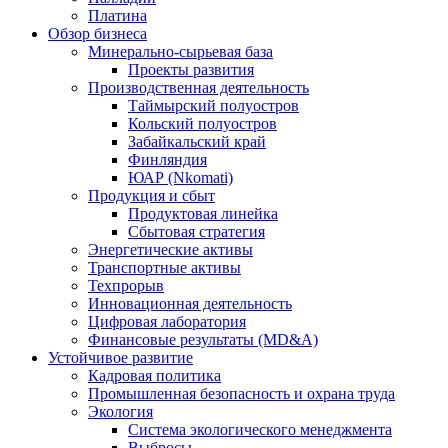
Платина
Обзор бизнеса
Минерально-сырьевая база
Проекты развития
Производственная деятельность
Таймырский полуостров
Кольский полуостров
Забайкальский край
Финляндия
ЮАР (Nkomati)
Продукция и сбыт
Продуктовая линейка
Сбытовая стратегия
Энергетические активы
Транспортные активы
Техпрорыв
Инновационная деятельность
Цифровая лаборатория
Финансовые результаты (MD&A)
Устойчивое развитие
Кадровая политика
Промышленная безопасность и охрана труда
Экология
Система экологического менеджмента
Выбросы