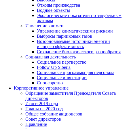
Отходы производства
Водные объекты
Экологические показатели по зарубежным
активам
Изменение климата
Управление климатическими рисками
Выбросы парниковых газов
Возобновляемые источники энергии
и энергоэффективность
Сохранение биологического разнообразия
Социальная деятельность
Социальное партнерство
Follow Up Siberia
Социальные программы для персонала
Социальные инвестиции
Спонсорство
Корпоративное управление
Обращение заместителя Председателя Совета
директоров
Итоги 2019 года
Планы на 2020 год
Общее собрание акционеров
Совет директоров
Правление