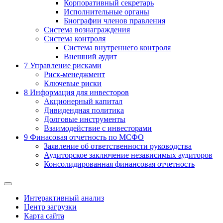
Корпоративный секретарь
Исполнительные органы
Биографии членов правления
Система вознаграждения
Система контроля
Система внутреннего контроля
Внешний аудит
7
Управление рисками
Риск-менеджмент
Ключевые риски
8
Информация для инвесторов
Акционерный капитал
Дивидендная политика
Долговые инструменты
Взаимодействие с инвеcторами
9
Финасовая отчетность по МСФО
Заявление об ответственности руководства
Аудиторское заключение независимых аудиторов
Консолидированная финансовая отчетность
Интерактивный анализ
Центр загрузки
Карта сайта