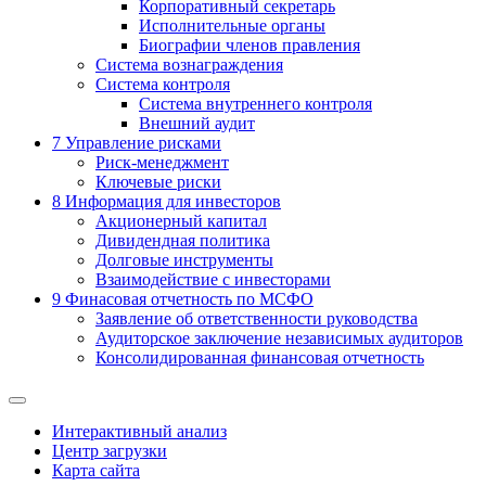
Корпоративный секретарь
Исполнительные органы
Биографии членов правления
Система вознаграждения
Система контроля
Система внутреннего контроля
Внешний аудит
7
Управление рисками
Риск-менеджмент
Ключевые риски
8
Информация для инвесторов
Акционерный капитал
Дивидендная политика
Долговые инструменты
Взаимодействие с инвеcторами
9
Финасовая отчетность по МСФО
Заявление об ответственности руководства
Аудиторское заключение независимых аудиторов
Консолидированная финансовая отчетность
Интерактивный анализ
Центр загрузки
Карта сайта