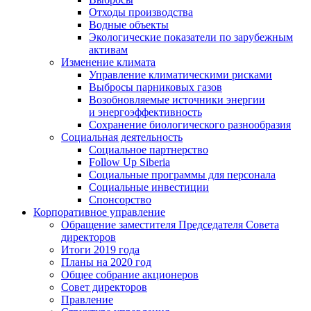
Отходы производства
Водные объекты
Экологические показатели по зарубежным
активам
Изменение климата
Управление климатическими рисками
Выбросы парниковых газов
Возобновляемые источники энергии
и энергоэффективность
Сохранение биологического разнообразия
Социальная деятельность
Социальное партнерство
Follow Up Siberia
Социальные программы для персонала
Социальные инвестиции
Спонсорство
Корпоративное управление
Обращение заместителя Председателя Совета
директоров
Итоги 2019 года
Планы на 2020 год
Общее собрание акционеров
Совет директоров
Правление