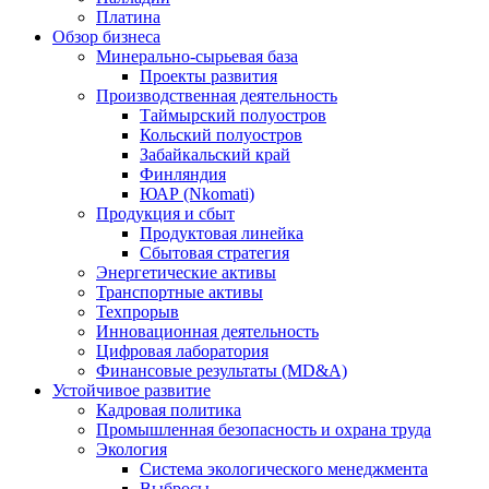
Платина
Обзор бизнеса
Минерально-сырьевая база
Проекты развития
Производственная деятельность
Таймырский полуостров
Кольский полуостров
Забайкальский край
Финляндия
ЮАР (Nkomati)
Продукция и сбыт
Продуктовая линейка
Сбытовая стратегия
Энергетические активы
Транспортные активы
Техпрорыв
Инновационная деятельность
Цифровая лаборатория
Финансовые результаты (MD&A)
Устойчивое развитие
Кадровая политика
Промышленная безопасность и охрана труда
Экология
Система экологического менеджмента
Выбросы