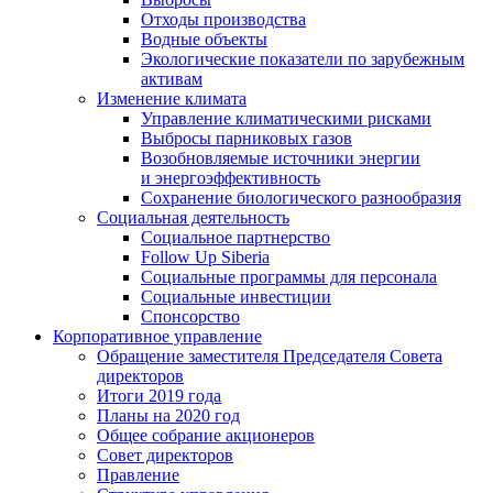
Отходы производства
Водные объекты
Экологические показатели по зарубежным
активам
Изменение климата
Управление климатическими рисками
Выбросы парниковых газов
Возобновляемые источники энергии
и энергоэффективность
Сохранение биологического разнообразия
Социальная деятельность
Социальное партнерство
Follow Up Siberia
Социальные программы для персонала
Социальные инвестиции
Спонсорство
Корпоративное управление
Обращение заместителя Председателя Совета
директоров
Итоги 2019 года
Планы на 2020 год
Общее собрание акционеров
Совет директоров
Правление