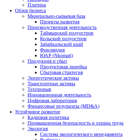
Платина
Обзор бизнеса
Минерально-сырьевая база
Проекты развития
Производственная деятельность
Таймырский полуостров
Кольский полуостров
Забайкальский край
Финляндия
ЮАР (Nkomati)
Продукция и сбыт
Продуктовая линейка
Сбытовая стратегия
Энергетические активы
Транспортные активы
Техпрорыв
Инновационная деятельность
Цифровая лаборатория
Финансовые результаты (MD&A)
Устойчивое развитие
Кадровая политика
Промышленная безопасность и охрана труда
Экология
Система экологического менеджмента
Выбросы