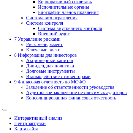
Корпоративный секретарь
Исполнительные органы
Биографии членов правления
Система вознаграждения
Система контроля
Система внутреннего контроля
Внешний аудит
7
Управление рисками
Риск-менеджмент
Ключевые риски
8
Информация для инвесторов
Акционерный капитал
Дивидендная политика
Долговые инструменты
Взаимодействие с инвеcторами
9
Финасовая отчетность по МСФО
Заявление об ответственности руководства
Аудиторское заключение независимых аудиторов
Консолидированная финансовая отчетность
Интерактивный анализ
Центр загрузки
Карта сайта